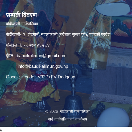
सम्पर्क विवरण
बौदीकाली गाउँपालिका
बौदीकाली- २, डेढगाउँ, नवलपरासी (बर्दघाट सुस्ता पूर्व), गण्डकी प्रदेश
मोबाइल नं. ९८५७०४६२६४
ईमेल :
baudikalimun@gmail.com
info@baudikalimun.gov.np
Google + code : V32P+FV Dedgaun
© 2026 बौदीकाली गाउँपालिका
गाउँ कार्यपालिकाको कार्यालय
//