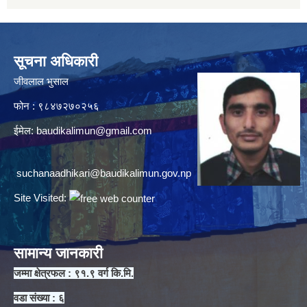
सूचना अधिकारी
जीवलाल भुसाल
फोन : ९८४७२७०२५६
ईमेल:
baudikalimun@gmail.com
suchanaadhikari@baudikalimun.gov.np
Site Visited:
सामान्य जानकारी
जम्मा क्षेत्रफल : ९१.९ वर्ग कि.मि.
वडा संख्या : ६