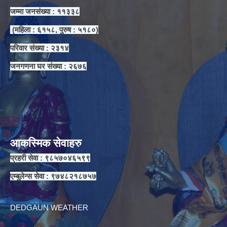
जम्मा जनसंख्या : ११३३८
(महिला : ६१५८, पुरुष : ५१८०)
परिवार संख्या : २३१४
जनगणना घर संख्या : २६७६
आकस्मिक सेवाहरु
प्रहरी सेवा : ९८५७०४६५९९
एम्बुलेन्स सेवा : ९७४८२१८७५७
DEDGAUN WEATHER