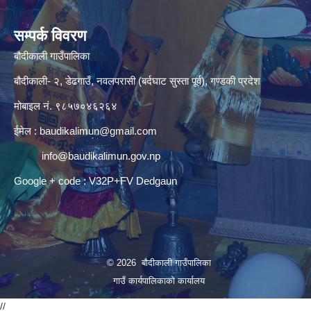
सम्पर्क विवरण
बौदीकाली गाउँपालिका
बौदीकाली- २, डेढगाउँ, नवलपरासी (बर्दघाट सुस्ता पूर्व), गण्डकी प्रदेश
मोबाइल नं. ९८५७०४६२६४
ईमेल :
baudikalimun@gmail.com
info@baudikalimun.gov.np
Google + code : V32P+FV Dedgaun
© 2026 बौदीकाली गाउँपालिका
गाउँ कार्यपालिकाको कार्यालय
//