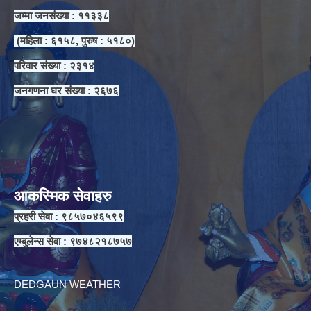
जम्मा जनसंख्या : ११३३८
(महिला : ६१५८, पुरुष : ५१८०)
परिवार संख्या : २३१४
जनगणना घर संख्या : २६७६
आकस्मिक सेवाहरु
प्रहरी सेवा : ९८५७०४६५९९
एम्बुलेन्स सेवा : ९७४८२१८७५७
DEDGAUN WEATHER