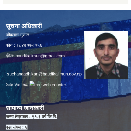
सूचना अधिकारी
जीवलाल भुसाल
फोन : ९८४७२७०२५६
ईमेल:
baudikalimun@gmail.com
suchanaadhikari@baudikalimun.gov.np
Site Visited:
सामान्य जानकारी
जम्मा क्षेत्रफल : ९१.९ वर्ग कि.मि.
वडा संख्या : ६