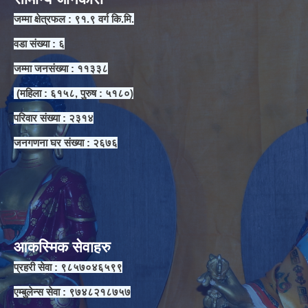
जम्मा क्षेत्रफल : ९१.९ वर्ग कि.मि.
वडा संख्या : ६
जम्मा जनसंख्या : ११३३८
(महिला : ६१५८, पुरुष : ५१८०)
परिवार संख्या : २३१४
जनगणना घर संख्या : २६७६
आकस्मिक सेवाहरु
प्रहरी सेवा : ९८५७०४६५९९
एम्बुलेन्स सेवा : ९७४८२१८७५७