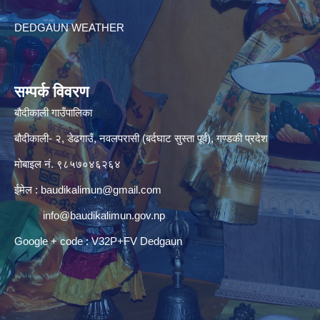
DEDGAUN WEATHER
सम्पर्क विवरण
बौदीकाली गाउँपालिका
बौदीकाली- २, डेढगाउँ, नवलपरासी (बर्दघाट सुस्ता पूर्व), गण्डकी प्रदेश
मोबाइल नं. ९८५७०४६२६४
ईमेल :
baudikalimun@gmail.com
info@baudikalimun.gov.np
Google + code : V32P+FV Dedgaun