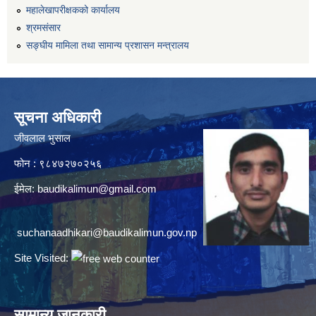
महालेखापरीक्षकको कार्यालय
श्रमसंसार
सङ्घीय मामिला तथा सामान्य प्रशासन मन्त्रालय
सूचना अधिकारी
जीवलाल भुसाल
फोन : ९८४७२७०२५६
ईमेल:
baudikalimun@gmail.com
suchanaadhikari@baudikalimun.gov.np
Site Visited:
सामान्य जानकारी