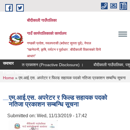
Skip to main content
बौदीकाली गाउँपालिका
गाउँ कार्यपालिकाको कार्यालय
गण्डकी प्रदेश, नवलपरासी (बर्दघाट सुस्ता पूर्व), नेपाल
"खानेपानी, कृषि, पर्यटन र पूर्वाधार : बौदीकाली विकासको दिगो
आधार"
समाचार
्तसम्म स्वत प्रकाशन (Proactive Disclosure) ।
बौदीकाली गाउँपालिका, पशुपन्छी
Flash News
खाको लागत साझेदारीमा गोठ/खोर/भकारो सुधा_
You are here
Home
» एम.आई.एस. अपरेटर र फिल्ड सहायक पदको नतिजा प्रकाशन सम्बन्धि सूचना
एम.आई.एस. अपरेटर र फिल्ड सहायक पदको
नतिजा प्रकाशन सम्बन्धि सूचना
Submitted on:
Wed, 11/13/2019 - 17:42