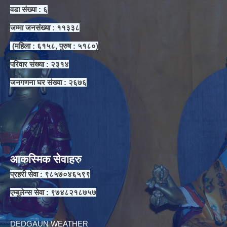
वडा संख्या : ६
जम्मा जनसंख्या : ११३३८
(महिला : ६१५८, पुरुष : ५१८०)
परिवार संख्या : २३१४
जनगणना घर संख्या : २६७६
आकस्मिक सेवाहरु
प्रहरी सेवा : ९८५७०४६५९९
एम्बुलेन्स सेवा : ९७४८२१८७५७
DEDGAUN WEATHER