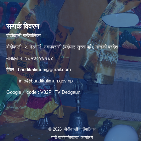
सम्पर्क विवरण
बौदीकाली गाउँपालिका
बौदीकाली- २, डेढगाउँ, नवलपरासी (बर्दघाट सुस्ता पूर्व), गण्डकी प्रदेश
मोबाइल नं. ९८५७०४६२६४
ईमेल :
baudikalimun@gmail.com
info@baudikalimun.gov.np
Google + code : V32P+FV Dedgaun
© 2026 बौदीकाली गाउँपालिका
गाउँ कार्यपालिकाको कार्यालय