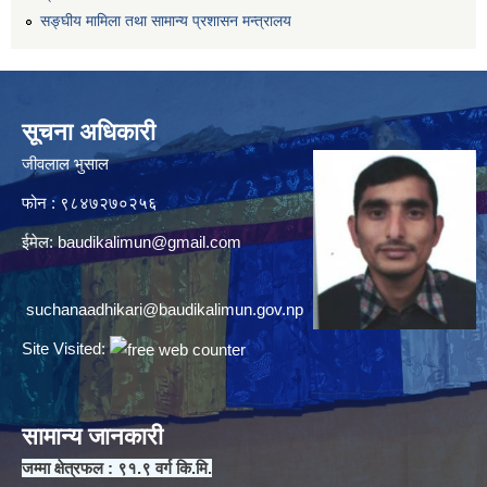
सङ्घीय मामिला तथा सामान्य प्रशासन मन्त्रालय
सूचना अधिकारी
जीवलाल भुसाल
फोन : ९८४७२७०२५६
ईमेल:
baudikalimun@gmail.com
suchanaadhikari@baudikalimun.gov.np
Site Visited:
सामान्य जानकारी
जम्मा क्षेत्रफल : ९१.९ वर्ग कि.मि.