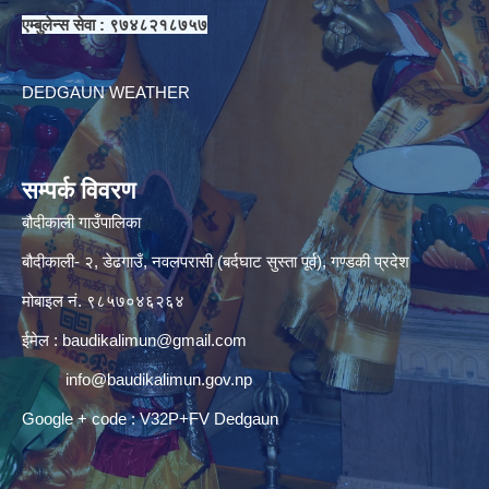
एम्बुलेन्स सेवा : ९७४८२१८७५७
DEDGAUN WEATHER
सम्पर्क विवरण
बौदीकाली गाउँपालिका
बौदीकाली- २, डेढगाउँ, नवलपरासी (बर्दघाट सुस्ता पूर्व), गण्डकी प्रदेश
मोबाइल नं. ९८५७०४६२६४
ईमेल :
baudikalimun@gmail.com
info@baudikalimun.gov.np
Google + code : V32P+FV Dedgaun