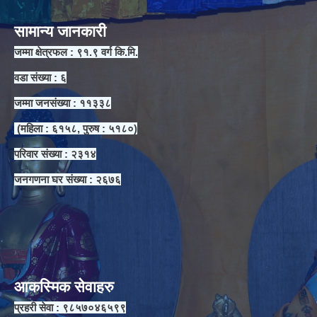
सामान्य जानकारी
जम्मा क्षेत्रफल : ९१.९ वर्ग कि.मि.
वडा संख्या : ६
जम्मा जनसंख्या : ११३३८
(महिला : ६१५८, पुरुष : ५१८०)
परिवार संख्या : २३१४
जनगणना घर संख्या : २६७६
आकस्मिक सेवाहरु
प्रहरी सेवा : ९८५७०४६५९९