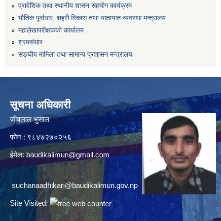
प्रादेशिक तथा स्थानीय शासन सहयोग कार्यक्रम
भौतिक पूर्वाधार, शहरी विकास तथा यातायात व्यवस्था मन्त्रालय
महालेखापरीक्षकको कार्यालय
श्रमसंसार
सङ्घीय मामिला तथा सामान्य प्रशासन मन्त्रालय
सूचना अधिकारी
जीवलाल भुसाल
फोन : ९८४७२७०२५६
ईमेल:
baudikalimun@gmail.com
suchanaadhikari@baudikalimun.gov.np
Site Visited: