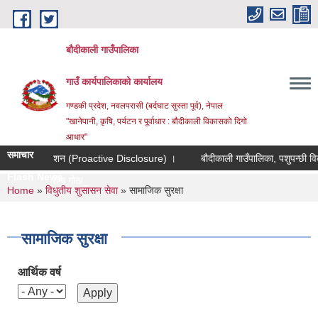
Skip to main content
बौदीकाली गाउँपालिका
गाउँ कार्यपालिकाको कार्यालय
गण्डकी प्रदेश, नवलपरासी (बर्दघाट सुस्ता पूर्व), नेपाल
"खानेपानी, कृषि, पर्यटन र पूर्वाधार : बौदीकाली विकासको दिगो
आधार"
समाचार
स्वत प्रकाशन (Proactive Disclosure) ।
बौदीकाली गाउँपालिका, पशुपन्छी विकास 
Flash News
त साझेदारीमा गोठ/खोर/भकारो |
You are here
Home
»
विधुतीय शुसासन सेवा
» सामाजिक सुरक्षा
सामाजिक सुरक्षा
आर्थिक वर्ष