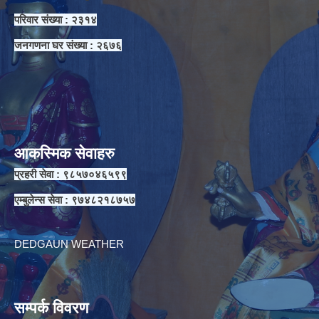
परिवार संख्या : २३१४
जनगणना घर संख्या : २६७६
आकस्मिक सेवाहरु
प्रहरी सेवा : ९८५७०४६५९९
एम्बुलेन्स सेवा : ९७४८२१८७५७
DEDGAUN WEATHER
सम्पर्क विवरण