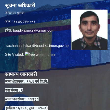
सूचना अधिकारी
जीवलाल भुसाल
फोन : ९८४७२७०२५६
ईमेल:
baudikalimun@gmail.com
suchanaadhikari@baudikalimun.gov.np
Site Visited:
सामान्य जानकारी
जम्मा क्षेत्रफल : ९१.९ वर्ग कि.मि.
वडा संख्या : ६
जम्मा जनसंख्या : ११३३८
(महिला : ६१५८, पुरुष : ५१८०)