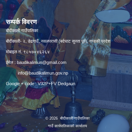
सम्पर्क विवरण
बौदीकाली गाउँपालिका
बौदीकाली- २, डेढगाउँ, नवलपरासी (बर्दघाट सुस्ता पूर्व), गण्डकी प्रदेश
मोबाइल नं. ९८५७०४६२६४
ईमेल :
baudikalimun@gmail.com
info@baudikalimun.gov.np
Google + code : V32P+FV Dedgaun
© 2026 बौदीकाली गाउँपालिका
गाउँ कार्यपालिकाको कार्यालय