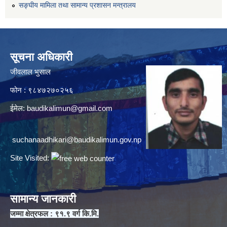
सङ्घीय मामिला तथा सामान्य प्रशासन मन्त्रालय
सूचना अधिकारी
जीवलाल भुसाल
फोन : ९८४७२७०२५६
ईमेल:
baudikalimun@gmail.com
suchanaadhikari@baudikalimun.gov.np
Site Visited:
सामान्य जानकारी
जम्मा क्षेत्रफल : ९१.९ वर्ग कि.मि.