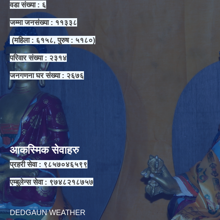
वडा संख्या : ६
जम्मा जनसंख्या : ११३३८
(महिला : ६१५८, पुरुष : ५१८०)
परिवार संख्या : २३१४
जनगणना घर संख्या : २६७६
आकस्मिक सेवाहरु
प्रहरी सेवा : ९८५७०४६५९९
एम्बुलेन्स सेवा : ९७४८२१८७५७
DEDGAUN WEATHER