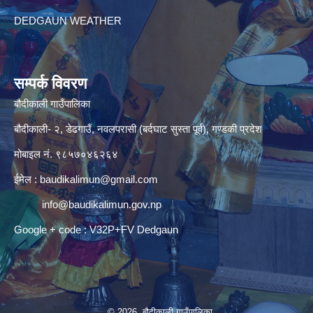
DEDGAUN WEATHER
सम्पर्क विवरण
बौदीकाली गाउँपालिका
बौदीकाली- २, डेढगाउँ, नवलपरासी (बर्दघाट सुस्ता पूर्व), गण्डकी प्रदेश
मोबाइल नं. ९८५७०४६२६४
ईमेल :
baudikalimun@gmail.com
info@baudikalimun.gov.np
Google + code : V32P+FV Dedgaun
© 2026 बौदीकाली गाउँपालिका