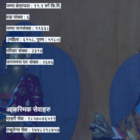
जम्मा क्षेत्रफल : ९१.९ वर्ग कि.मि.
वडा संख्या : ६
जम्मा जनसंख्या : ११३३८
(महिला : ६१५८, पुरुष : ५१८०)
परिवार संख्या : २३१४
जनगणना घर संख्या : २६७६
आकस्मिक सेवाहरु
प्रहरी सेवा : ९८५७०४६५९९
एम्बुलेन्स सेवा : ९७४८२१८७५७