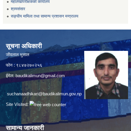
महालेखापरीक्षकको कार्यालय
श्रमसंसार
सङ्घीय मामिला तथा सामान्य प्रशासन मन्त्रालय
सूचना अधिकारी
जीवलाल भुसाल
फोन : ९८४७२७०२५६
ईमेल:
baudikalimun@gmail.com
suchanaadhikari@baudikalimun.gov.np
Site Visited:
सामान्य जानकारी