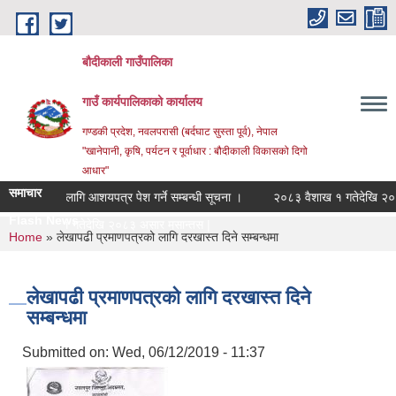
Skip to main content
बौदीकाली गाउँपालिका
गाउँ कार्यपालिकाको कार्यालय
गण्डकी प्रदेश, नवलपरासी (बर्दघाट सुस्ता पूर्व), नेपाल
"खानेपानी, कृषि, पर्यटन र पूर्वाधार : बौदीकाली विकासको दिगो
आधार"
समाचार
रिक्षणका लागि आशयपत्र पेश गर्ने सम्बन्धी सूचना ।
२०८३ वैशाख १ गतेदेखि २०८३ अस
Flash News
वैशाख १ गतेदेखि २०८३ असार मसान्तसम्म स्वत _
You are here
Home
» लेखापढी प्रमाणपत्रको लागि दरखास्त दिने सम्बन्धमा
लेखापढी प्रमाणपत्रको लागि दरखास्त दिने
सम्बन्धमा
Submitted on:
Wed, 06/12/2019 - 11:37