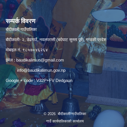
सम्पर्क विवरण
बौदीकाली गाउँपालिका
बौदीकाली- २, डेढगाउँ, नवलपरासी (बर्दघाट सुस्ता पूर्व), गण्डकी प्रदेश
मोबाइल नं. ९८५७०४६२६४
ईमेल :
baudikalimun@gmail.com
info@baudikalimun.gov.np
Google + code : V32P+FV Dedgaun
© 2026 बौदीकाली गाउँपालिका
गाउँ कार्यपालिकाको कार्यालय