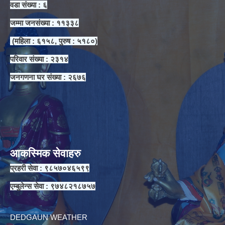
वडा संख्या : ६
जम्मा जनसंख्या : ११३३८
(महिला : ६१५८, पुरुष : ५१८०)
परिवार संख्या : २३१४
जनगणना घर संख्या : २६७६
आकस्मिक सेवाहरु
प्रहरी सेवा : ९८५७०४६५९९
एम्बुलेन्स सेवा : ९७४८२१८७५७
DEDGAUN WEATHER