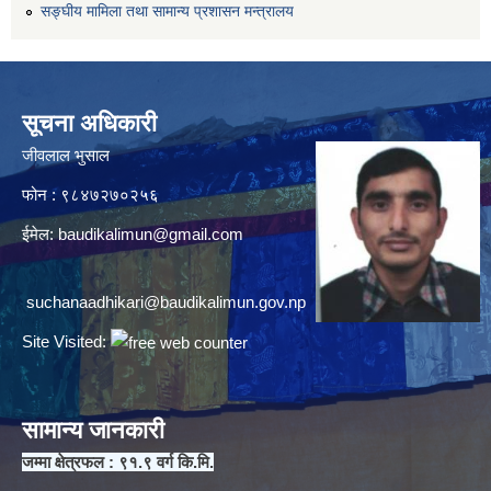
सङ्घीय मामिला तथा सामान्य प्रशासन मन्त्रालय
सूचना अधिकारी
जीवलाल भुसाल
फोन : ९८४७२७०२५६
ईमेल:
baudikalimun@gmail.com
suchanaadhikari@baudikalimun.gov.np
Site Visited:
सामान्य जानकारी
जम्मा क्षेत्रफल : ९१.९ वर्ग कि.मि.