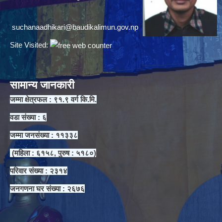
suchanaadhikari@baudikalimun.gov.np
Site Visited:
सामान्य जानकारी
जम्मा क्षेत्रफल : ९१.९ वर्ग कि.मि.
वडा संख्या : ६
जम्मा जनसंख्या : ११३३८
(महिला : ६१५८, पुरुष : ५१८०)
परिवार संख्या : २३१४
जनगणना घर संख्या : २६७६