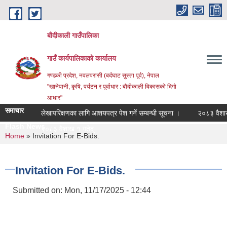
Skip to main content
बौदीकाली गाउँपालिका
गाउँ कार्यपालिकाको कार्यालय
गण्डकी प्रदेश, नवलपरासी (बर्दघाट सुस्ता पूर्व), नेपाल
"खानेपानी, कृषि, पर्यटन र पूर्वाधार : बौदीकाली विकासको दिगो
आधार"
समाचार
लेखापरिक्षणका लागि आशयपत्र पेश गर्ने सम्बन्धी सूचना ।
२०८३ वैशाख १ ग
Flash News
२०८३ वैशाख १ गतेदेखि २०८३ अ_
You are here
Home
» Invitation For E-Bids.
Invitation For E-Bids.
Submitted on:
Mon, 11/17/2025 - 12:44