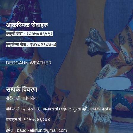
आकस्मिक सेवाहरु
प्रहरी सेवा : ९८५७०४६५९९
एम्बुलेन्स सेवा : ९७४८२१८७५७
DEDGAUN WEATHER
सम्पर्क विवरण
बौदीकाली गाउँपालिका
बौदीकाली- २, डेढगाउँ, नवलपरासी (बर्दघाट सुस्ता पूर्व), गण्डकी प्रदेश
मोबाइल नं. ९८५७०४६२६४
ईमेल :
baudikalimun@gmail.com