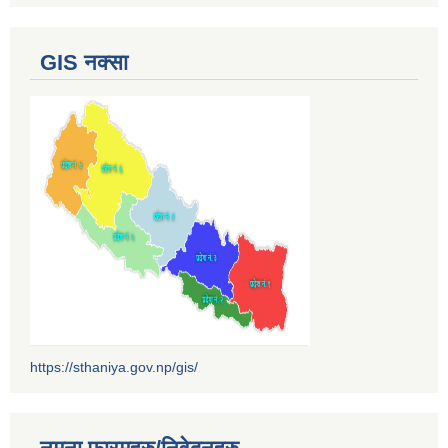
GIS नक्सा
https://sthaniya.gov.np/gis/