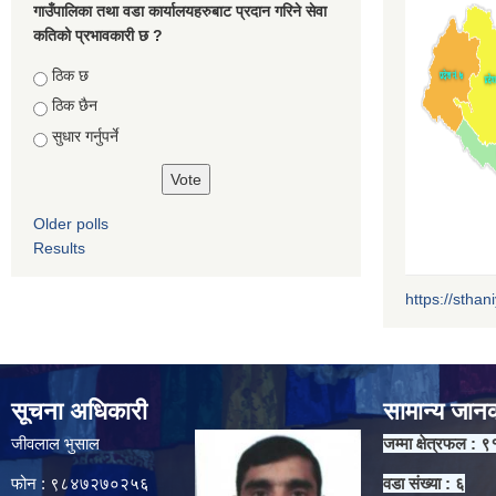
गाउँपालिका तथा वडा कार्यालयहरुबाट प्रदान गरिने सेवा
कतिको प्रभावकारी छ ?
Choices
ठिक छ
ठिक छैन
सुधार गर्नुपर्ने
Older polls
Results
https://sthan
सूचना अधिकारी
सामान्य जान
जीवलाल भुसाल
जम्मा क्षेत्रफल : ९
फोन : ९८४७२७०२५६
वडा संख्या : ६