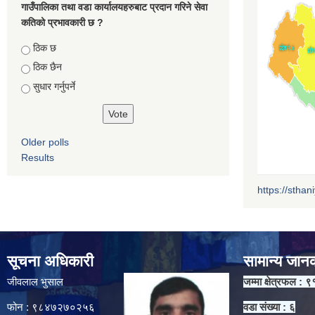
गाउँपालिका तथा वडा कार्यालयहरुबाट प्रदान गरिने सेवा
कतिको प्रभावकारी छ ?
Choices
ठिक छ
ठिक छैन
सुधार गर्नुपर्ने
Older polls
Results
https://sthan
सूचना अधिकारी
सामान्य जान
जीवलाल भुसाल
जम्मा क्षेत्रफल : ९
फोन : ९८४७२७०२५६
वडा संख्या : ६