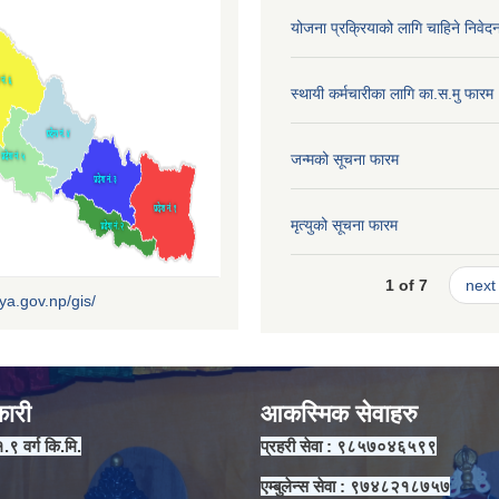
योजना प्रक्रियाको लागि चाहिने निवेद
स्थायी कर्मचारीका लागि का.स.मु फारम
जन्मको सूचना फारम
मृत्युको सूचना फारम
1 of 7
next 
iya.gov.np/gis/
कारी
आकस्मिक सेवाहरु
१.९ वर्ग कि.मि.
प्रहरी सेवा : ९८५७०४६५९९
एम्बुलेन्स सेवा : ९७४८२१८७५७