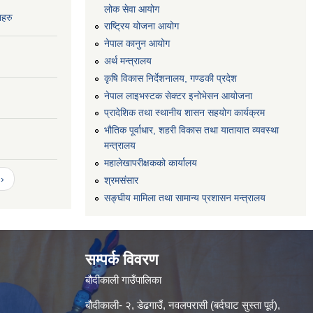
लोक सेवा आयोग
नहरु
राष्ट्रिय योजना आयोग
नेपाल कानुन आयोग
अर्थ मन्त्रालय
कृषि विकास निर्देशनालय, गण्डकी प्रदेश
नेपाल लाइभस्टक सेक्टर इनोभेसन आयोजना
प्रादेशिक तथा स्थानीय शासन सहयोग कार्यक्रम
भौतिक पूर्वाधार, शहरी विकास तथा यातायात व्यवस्था
मन्त्रालय
महालेखापरीक्षकको कार्यालय
›
श्रमसंसार
सङ्घीय मामिला तथा सामान्य प्रशासन मन्त्रालय
सम्पर्क विवरण
बौदीकाली गाउँपालिका
बौदीकाली- २, डेढगाउँ, नवलपरासी (बर्दघाट सुस्ता पूर्व),