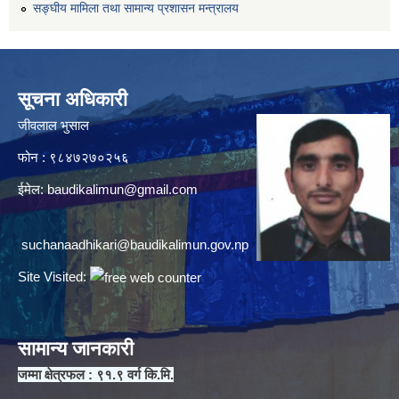
सङ्घीय मामिला तथा सामान्य प्रशासन मन्त्रालय
सूचना अधिकारी
जीवलाल भुसाल
फोन : ९८४७२७०२५६
ईमेल:
baudikalimun@gmail.com
suchanaadhikari@baudikalimun.gov.np
Site Visited:
सामान्य जानकारी
जम्मा क्षेत्रफल : ९१.९ वर्ग कि.मि.