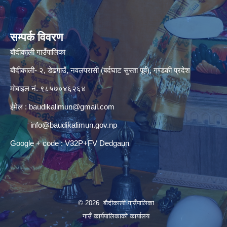
सम्पर्क विवरण
बौदीकाली गाउँपालिका
बौदीकाली- २, डेढगाउँ, नवलपरासी (बर्दघाट सुस्ता पूर्व), गण्डकी प्रदेश
मोबाइल नं. ९८५७०४६२६४
ईमेल :
baudikalimun@gmail.com
info@baudikalimun.gov.np
Google + code : V32P+FV Dedgaun
© 2026 बौदीकाली गाउँपालिका
गाउँ कार्यपालिकाको कार्यालय