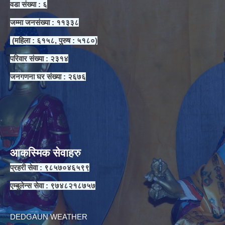
वडा संख्या : ६
जम्मा जनसंख्या : ११३३८
(महिला : ६१५८, पुरुष : ५१८०)
परिवार संख्या : २३१४
जनगणना घर संख्या : २६७६
आकस्मिक सेवाहरु
प्रहरी सेवा : ९८५७०४६५९९
एम्बुलेन्स सेवा : ९७४८२१८७५७
DEDGAUN WEATHER