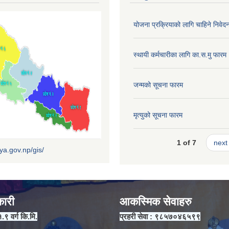
योजना प्रक्रियाको लागि चाहिने निवेद
स्थायी कर्मचारीका लागि का.स.मु फारम
जन्मको सूचना फारम
मृत्युको सूचना फारम
1 of 7
next 
iya.gov.np/gis/
कारी
आकस्मिक सेवाहरु
१.९ वर्ग कि.मि.
प्रहरी सेवा : ९८५७०४६५९९