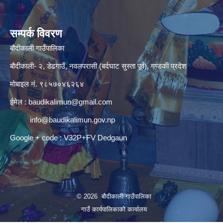
सम्पर्क विवरण
बौदीकाली गाउँपालिका
बौदीकाली- २, डेढगाउँ, नवलपरासी (बर्दघाट सुस्ता पूर्व), गण्डकी प्रदेश
मोबाइल नं. ९८५७०४६२६४
ईमेल :
baudikalimun@gmail.com
info@baudikalimun.gov.np
Google + code : V32P+FV Dedgaun
© 2026 बौदीकाली गाउँपालिका
गाउँ कार्यपालिकाको कार्यालय