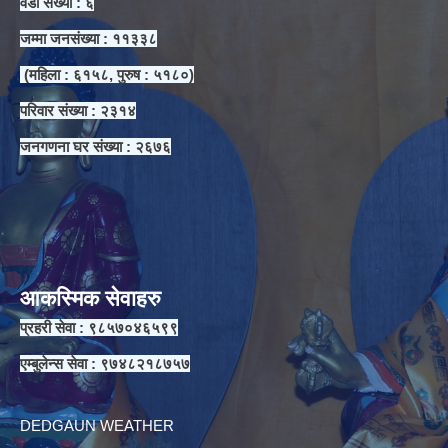
वडा संख्या : ६
जम्मा जनसंख्या : ११३३८
(महिला : ६१५८, पुरुष : ५१८०)
परिवार संख्या : २३१४
जनगणना घर संख्या : २६७६
आकस्मिक सेवाहरु
प्रहरी सेवा : ९८५७०४६५९९
एम्बुलेन्स सेवा : ९७४८२१८७५७
DEDGAUN WEATHER