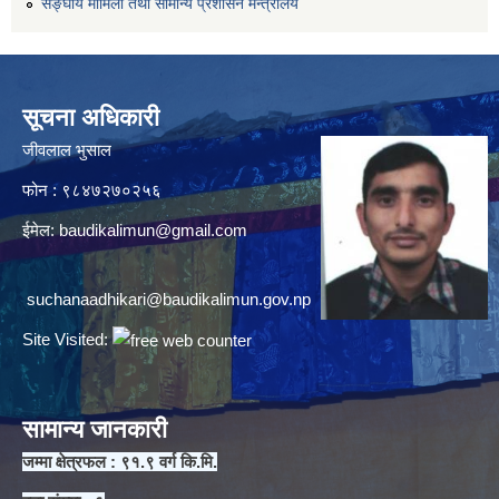
सङ्घीय मामिला तथा सामान्य प्रशासन मन्त्रालय
सूचना अधिकारी
जीवलाल भुसाल
फोन : ९८४७२७०२५६
ईमेल:
baudikalimun@gmail.com
suchanaadhikari@baudikalimun.gov.np
Site Visited:
सामान्य जानकारी
जम्मा क्षेत्रफल : ९१.९ वर्ग कि.मि.