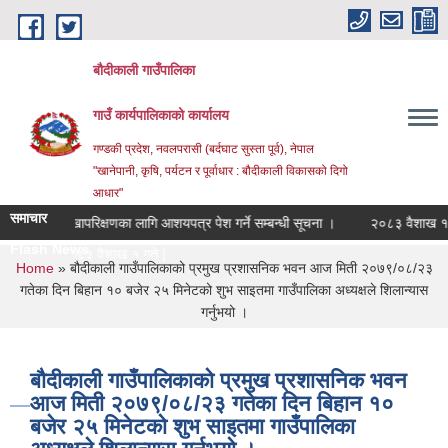
Skip to main content
बौदीकाली गाउँपालिका
गाउँ कार्यपालिकाको कार्यालय
गण्डकी प्रदेश, नवलपरासी (बर्दघाट सुस्ता पूर्व), नेपाल
"खानेपानी, कृषि, पर्यटन र पूर्वाधार : बौदीकाली विकासको दिगो
आधार"
समाचार
लेखापरिक्षणका लागि आशयपत्र पेश गर्ने सम्बन्धी सूचना ।
२०८३ वैशाख १ गतेदेख
Flash News
२०८३ वैशाख १ गतेदेखि २०८३ असा_
You are here
Home
» बौदीकाली गाउँपालिकाको प्रमुख प्रशासनिक भवन आज मिती २०७९/०८/२३
गतेका दिन बिहान १० बजेर २५ मिनेटको शुभ साइतमा गाउँपालिका अध्यक्षले शिलान्यास
गर्नुभयो ।
बौदीकाली गाउँपालिकाको प्रमुख प्रशासनिक भवन
आज मिती २०७९/०८/२३ गतेका दिन बिहान १०
बजेर २५ मिनेटको शुभ साइतमा गाउँपालिका