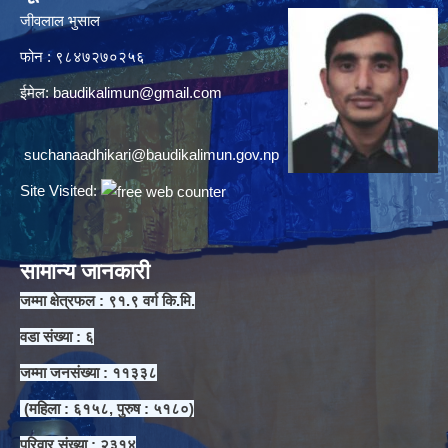
जीवलाल भुसाल
फोन : ९८४७२७०२५६
ईमेल:
baudikalimun@gmail.com
suchanaadhikari@baudikalimun.gov.np
Site Visited:
सामान्य जानकारी
जम्मा क्षेत्रफल : ९१.९ वर्ग कि.मि.
वडा संख्या : ६
जम्मा जनसंख्या : ११३३८
(महिला : ६१५८, पुरुष : ५१८०)
परिवार संख्या : २३१४