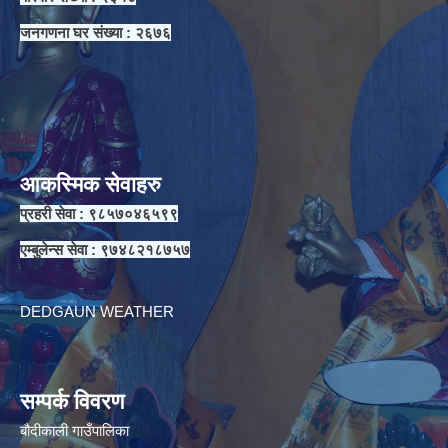
जनगणना घर संख्या : २६७६
आकस्मिक सेवाहरु
प्रहरी सेवा : ९८५७०४६५९९
एम्बुलेन्स सेवा : ९७४८२१८७५७
DEDGAUN WEATHER
सम्पर्क विवरण
बौदीकाली गाउँपालिका