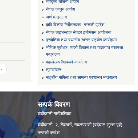
राष्ट्रिय योजना आयोग
नेपाल कानुन आयोग
अर्थ मन्त्रालय
कृषि विकास निर्देशनालय, गण्डकी प्रदेश
नेपाल लाइभस्टक सेक्टर इनोभेसन आयोजना
प्रादेशिक तथा स्थानीय शासन सहयोग कार्यक्रम
भौतिक पूर्वाधार, शहरी विकास तथा यातायात व्यवस्था
मन्त्रालय
महालेखापरीक्षकको कार्यालय
›
श्रमसंसार
सङ्घीय मामिला तथा सामान्य प्रशासन मन्त्रालय
सम्पर्क विवरण
बौदीकाली गाउँपालिका
बौदीकाली- २, डेढगाउँ, नवलपरासी (बर्दघाट सुस्ता पूर्व),
गण्डकी प्रदेश