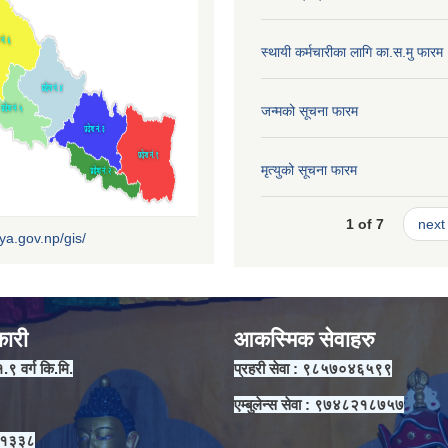
स्थायी कर्मचारीका लागि का.स.मु फारम
जन्मको सूचना फारम
मृत्युको सूचना फारम
1 of 7
next 
iya.gov.np/gis/
कारी
आकस्मिक सेवाहरु
१.९ वर्ग कि.मि.
प्रहरी सेवा : ९८५७०४६५९९
एम्बुलेन्स सेवा : ९७४८२१८७५७
 ११३३८