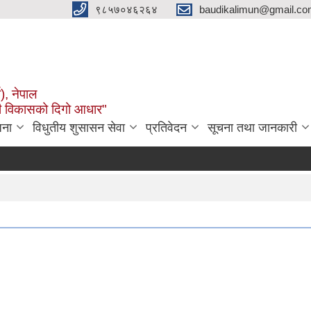
९८५७०४६२६४
baudikalimun@gmail.com
व), नेपाल
काली विकासको दिगो आधार"
जना
विधुतीय शुसासन सेवा
प्रतिवेदन
सूचना तथा जानकारी