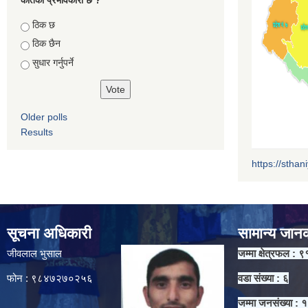
Choices
ठिक छ
ठिक छैन
सुधार गर्नुपर्ने
Older polls
Results
https://sthan
सूचना अधिकारी
सामान्य जान
जीवलाल भुसाल
जम्मा क्षेत्रफल : ९
फोन : ९८४७२७०२५६
वडा संख्या : ६
जम्मा जनसंख्या :