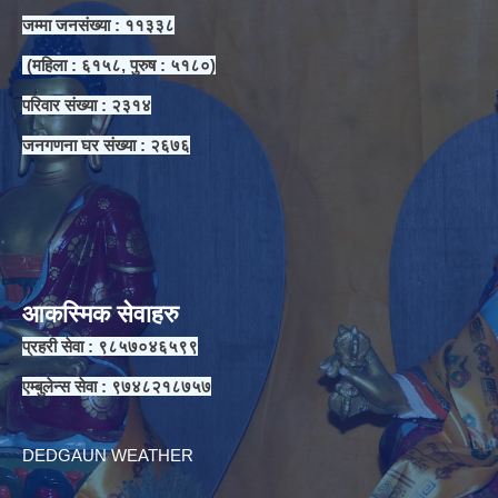
जम्मा जनसंख्या : ११३३८
(महिला : ६१५८, पुरुष : ५१८०)
परिवार संख्या : २३१४
जनगणना घर संख्या : २६७६
आकस्मिक सेवाहरु
प्रहरी सेवा : ९८५७०४६५९९
एम्बुलेन्स सेवा : ९७४८२१८७५७
DEDGAUN WEATHER