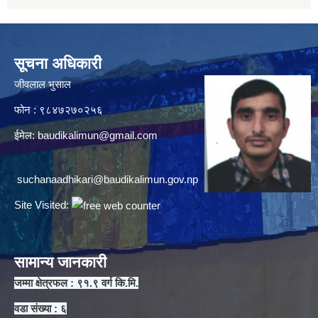
सूचना अधिकारी
जीवलाल भुसाल
फोन : ९८४७२७०२५६
ईमेल:
baudikalimun@gmail.com
suchanaadhikari@baudikalimun.gov.np
Site Visited:
सामान्य जानकारी
जम्मा क्षेत्रफल : ९१.९ वर्ग कि.मि.
वडा संख्या : ६