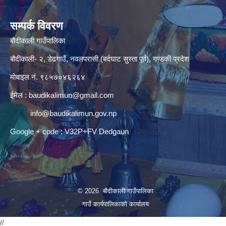
सम्पर्क विवरण
बौदीकाली गाउँपालिका
बौदीकाली- २, डेढगाउँ, नवलपरासी (बर्दघाट सुस्ता पूर्व), गण्डकी प्रदेश
मोबाइल नं. ९८५७०४६२६४
ईमेल :
baudikalimun@gmail.com
info@baudikalimun.gov.np
Google + code : V32P+FV Dedgaun
© 2026 बौदीकाली गाउँपालिका
गाउँ कार्यपालिकाको कार्यालय
//