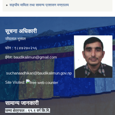
सङ्घीय मामिला तथा सामान्य प्रशासन मन्त्रालय
सूचना अधिकारी
जीवलाल भुसाल
फोन : ९८४७२७०२५६
ईमेल:
baudikalimun@gmail.com
suchanaadhikari@baudikalimun.gov.np
Site Visited:
सामान्य जानकारी
जम्मा क्षेत्रफल : ९१.९ वर्ग कि.मि.