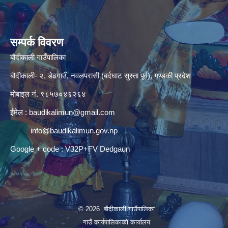
सम्पर्क विवरण
बौदीकाली गाउँपालिका
बौदीकाली- २, डेढगाउँ, नवलपरासी (बर्दघाट सुस्ता पूर्व), गण्डकी प्रदेश
मोबाइल नं. ९८५७०४६२६४
ईमेल :
baudikalimun@gmail.com
info@baudikalimun.gov.np
Google + code : V32P+FV Dedgaun
© 2026 बौदीकाली गाउँपालिका
गाउँ कार्यपालिकाको कार्यालय