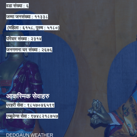
वडा संख्या : ६
जम्मा जनसंख्या : ११३३८
(महिला : ६१५८, पुरुष : ५१८०)
परिवार संख्या : २३१४
जनगणना घर संख्या : २६७६
आकस्मिक सेवाहरु
प्रहरी सेवा : ९८५७०४६५९९
एम्बुलेन्स सेवा : ९७४८२१८७५७
DEDGAUN WEATHER