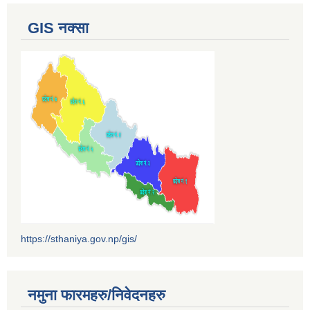
GIS नक्सा
https://sthaniya.gov.np/gis/
नमुना फारमहरु/निवेदनहरु