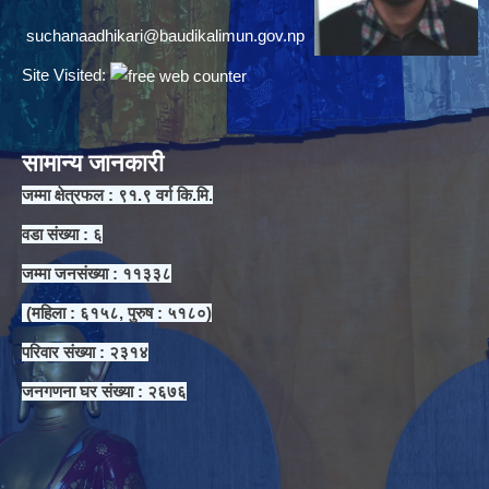
suchanaadhikari@baudikalimun.gov.np
Site Visited:
सामान्य जानकारी
जम्मा क्षेत्रफल : ९१.९ वर्ग कि.मि.
वडा संख्या : ६
जम्मा जनसंख्या : ११३३८
(महिला : ६१५८, पुरुष : ५१८०)
परिवार संख्या : २३१४
जनगणना घर संख्या : २६७६