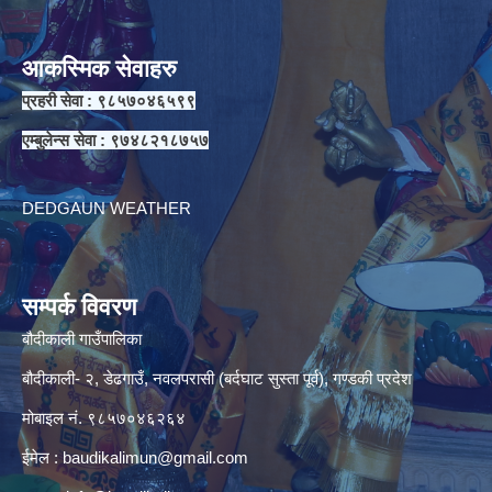
आकस्मिक सेवाहरु
प्रहरी सेवा : ९८५७०४६५९९
एम्बुलेन्स सेवा : ९७४८२१८७५७
DEDGAUN WEATHER
सम्पर्क विवरण
बौदीकाली गाउँपालिका
बौदीकाली- २, डेढगाउँ, नवलपरासी (बर्दघाट सुस्ता पूर्व), गण्डकी प्रदेश
मोबाइल नं. ९८५७०४६२६४
ईमेल :
baudikalimun@gmail.com