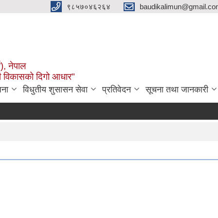
९८५७०४६२६४
baudikalimun@gmail.com
व), नेपाल
काली विकासको दिगो आधार"
जना
विधुतीय शुसासन सेवा
प्रतिवेदन
सूचना तथा जानकारी