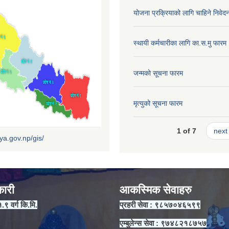
योजना प्रक्रियाको लागि चाहिने निवेद
स्थायी कर्मचारीका लागि का.स.मु फारम
जन्मको सूचना फारम
मृत्युको सूचना फारम
1 of 7
next 
iya.gov.np/gis/
कारी
आकस्मिक सेवाहरु
१.९ वर्ग कि.मि.
प्रहरी सेवा : ९८५७०४६५९९
एम्बुलेन्स सेवा : ९७४८२१८७५७