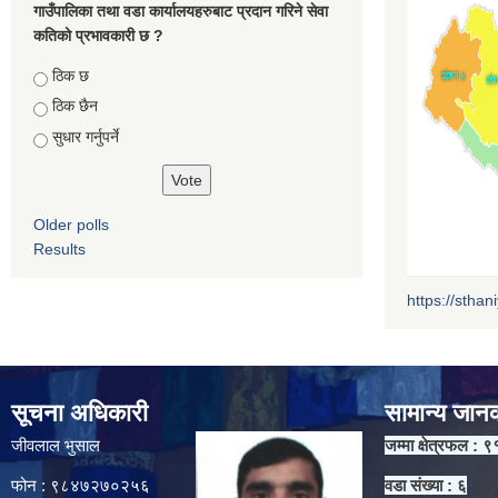
गाउँपालिका तथा वडा कार्यालयहरुबाट प्रदान गरिने सेवा
कतिको प्रभावकारी छ ?
Choices
ठिक छ
ठिक छैन
सुधार गर्नुपर्ने
Older polls
Results
https://sthan
सूचना अधिकारी
सामान्य जान
जीवलाल भुसाल
जम्मा क्षेत्रफल : ९
फोन : ९८४७२७०२५६
वडा संख्या : ६