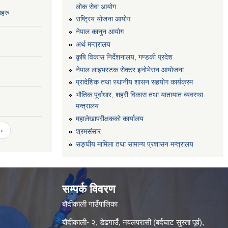
लोक सेवा आयोग
नहरु
राष्ट्रिय योजना आयोग
नेपाल कानुन आयोग
अर्थ मन्त्रालय
कृषि विकास निर्देशनालय, गण्डकी प्रदेश
नेपाल लाइभस्टक सेक्टर इनोभेसन आयोजना
प्रादेशिक तथा स्थानीय शासन सहयोग कार्यक्रम
भौतिक पूर्वाधार, शहरी विकास तथा यातायात व्यवस्था
मन्त्रालय
महालेखापरीक्षकको कार्यालय
›
श्रमसंसार
सङ्घीय मामिला तथा सामान्य प्रशासन मन्त्रालय
सम्पर्क विवरण
बौदीकाली गाउँपालिका
बौदीकाली- २, डेढगाउँ, नवलपरासी (बर्दघाट सुस्ता पूर्व),