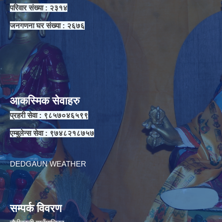
परिवार संख्या : २३१४
जनगणना घर संख्या : २६७६
आकस्मिक सेवाहरु
प्रहरी सेवा : ९८५७०४६५९९
एम्बुलेन्स सेवा : ९७४८२१८७५७
DEDGAUN WEATHER
सम्पर्क विवरण