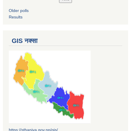
Older polls
Results
GIS नक्सा
https://sthaniya.gov.np/gis/