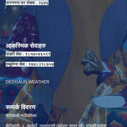
जनगणना घर संख्या : २६७६
आकस्मिक सेवाहरु
प्रहरी सेवा : ९८५७०४६५९९
एम्बुलेन्स सेवा : ९७४८२१८७५७
DEDGAUN WEATHER
सम्पर्क विवरण
बौदीकाली गाउँपालिका
बौदीकाली- २, डेढगाउँ, नवलपरासी (बर्दघाट सुस्ता पूर्व), गण्डकी प्रदेश