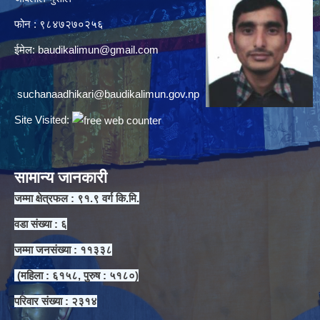
फोन : ९८४७२७०२५६
ईमेल:
baudikalimun@gmail.com
suchanaadhikari@baudikalimun.gov.np
Site Visited:
सामान्य जानकारी
जम्मा क्षेत्रफल : ९१.९ वर्ग कि.मि.
वडा संख्या : ६
जम्मा जनसंख्या : ११३३८
(महिला : ६१५८, पुरुष : ५१८०)
परिवार संख्या : २३१४