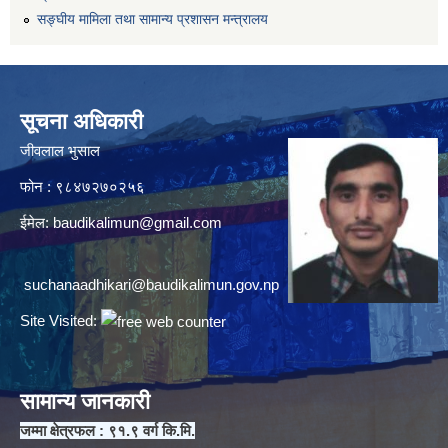
सङ्घीय मामिला तथा सामान्य प्रशासन मन्त्रालय
सूचना अधिकारी
जीवलाल भुसाल
फोन : ९८४७२७०२५६
ईमेल:
baudikalimun@gmail.com
suchanaadhikari@baudikalimun.gov.np
Site Visited:
सामान्य जानकारी
जम्मा क्षेत्रफल : ९१.९ वर्ग कि.मि.