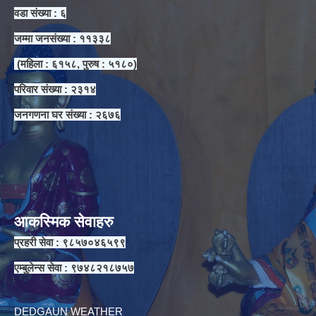
वडा संख्या : ६
जम्मा जनसंख्या : ११३३८
(महिला : ६१५८, पुरुष : ५१८०)
परिवार संख्या : २३१४
जनगणना घर संख्या : २६७६
आकस्मिक सेवाहरु
प्रहरी सेवा : ९८५७०४६५९९
एम्बुलेन्स सेवा : ९७४८२१८७५७
DEDGAUN WEATHER