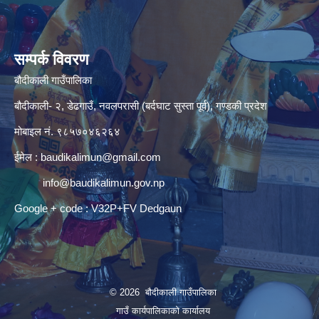
सम्पर्क विवरण
बौदीकाली गाउँपालिका
बौदीकाली- २, डेढगाउँ, नवलपरासी (बर्दघाट सुस्ता पूर्व), गण्डकी प्रदेश
मोबाइल नं. ९८५७०४६२६४
ईमेल :
baudikalimun@gmail.com
info@baudikalimun.gov.np
Google + code : V32P+FV Dedgaun
© 2026 बौदीकाली गाउँपालिका
गाउँ कार्यपालिकाको कार्यालय