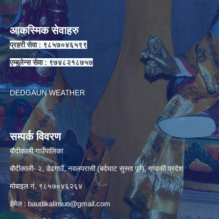
आकस्मिक सेवाहरु
प्रहरी सेवा : ९८५७०४६५९९
एम्बुलेन्स सेवा : ९७४८२१८७५७
DEDGAUN WEATHER
सम्पर्क विवरण
बौदीकाली गाउँपालिका
बौदीकाली- २, डेढगाउँ, नवलपरासी (बर्दघाट सुस्ता पूर्व), गण्डकी प्रदेश
मोबाइल नं. ९८५७०४६२६४
ईमेल :
baudikalimun@gmail.com