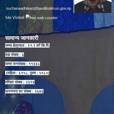
suchanaadhikari@baudikalimun.gov.np
Site Visited:
सामान्य जानकारी
जम्मा क्षेत्रफल : ९१.९ वर्ग कि.मि.
वडा संख्या : ६
जम्मा जनसंख्या : ११३३८
(महिला : ६१५८, पुरुष : ५१८०)
परिवार संख्या : २३१४
जनगणना घर संख्या : २६७६