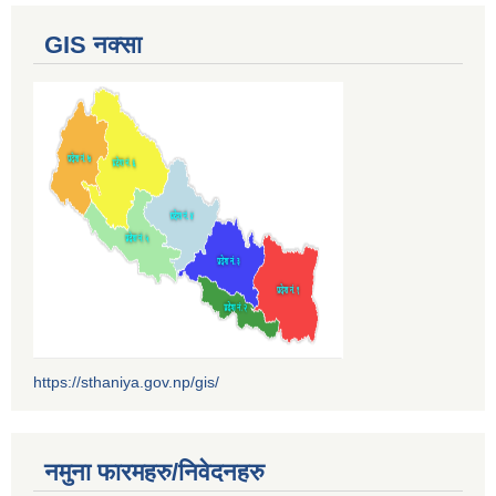
GIS नक्सा
https://sthaniya.gov.np/gis/
नमुना फारमहरु/निवेदनहरु