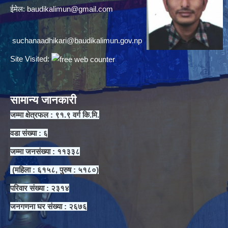
ईमेल:
baudikalimun@gmail.com
suchanaadhikari@baudikalimun.gov.np
Site Visited:
सामान्य जानकारी
जम्मा क्षेत्रफल : ९१.९ वर्ग कि.मि.
वडा संख्या : ६
जम्मा जनसंख्या : ११३३८
(महिला : ६१५८, पुरुष : ५१८०)
परिवार संख्या : २३१४
जनगणना घर संख्या : २६७६