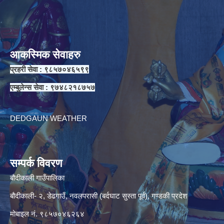
आकस्मिक सेवाहरु
प्रहरी सेवा : ९८५७०४६५९९
एम्बुलेन्स सेवा : ९७४८२१८७५७
DEDGAUN WEATHER
सम्पर्क विवरण
बौदीकाली गाउँपालिका
बौदीकाली- २, डेढगाउँ, नवलपरासी (बर्दघाट सुस्ता पूर्व), गण्डकी प्रदेश
मोबाइल नं. ९८५७०४६२६४