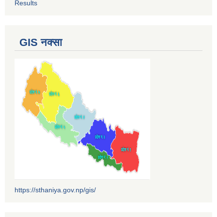
Results
GIS नक्सा
https://sthaniya.gov.np/gis/