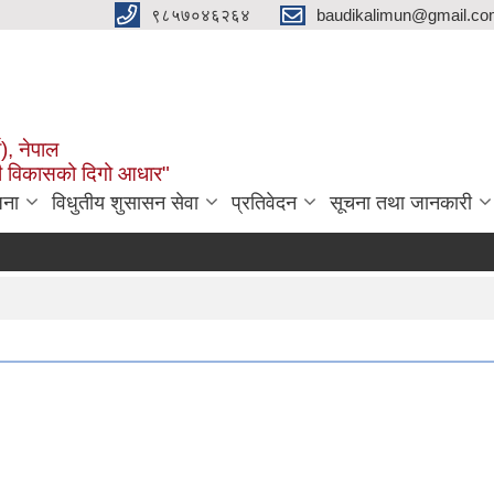
९८५७०४६२६४
baudikalimun@gmail.com
व), नेपाल
काली विकासको दिगो आधार"
जना
विधुतीय शुसासन सेवा
प्रतिवेदन
सूचना तथा जानकारी