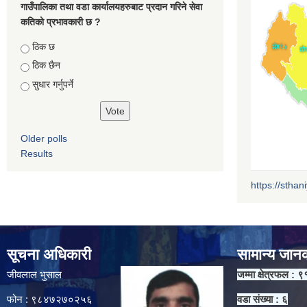
गाउँपालिका तथा वडा कार्यालयहरुबाट प्रदान गरिने सेवा
कतिको प्रभावकारी छ ?
Choices
ठिक छ
ठिक छैन
सुधार गर्नुपर्ने
Older polls
Results
https://sthan
सूचना अधिकारी
सामान्य जान
जीवलाल भुसाल
जम्मा क्षेत्रफल : ९
फोन : ९८४७२७०२५६
वडा संख्या : ६