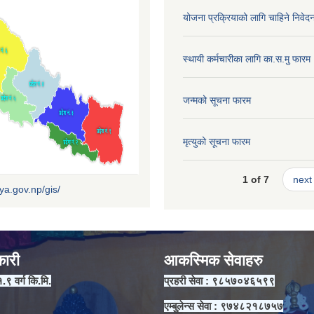
योजना प्रक्रियाको लागि चाहिने निवेद
स्थायी कर्मचारीका लागि का.स.मु फारम
जन्मको सूचना फारम
मृत्युको सूचना फारम
1 of 7
next 
iya.gov.np/gis/
कारी
आकस्मिक सेवाहरु
१.९ वर्ग कि.मि.
प्रहरी सेवा : ९८५७०४६५९९
एम्बुलेन्स सेवा : ९७४८२१८७५७