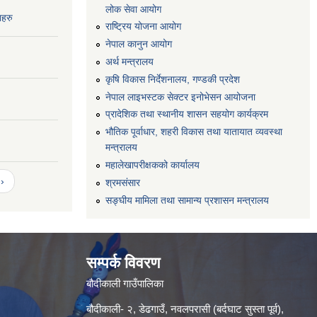
लोक सेवा आयोग
नहरु
राष्ट्रिय योजना आयोग
नेपाल कानुन आयोग
अर्थ मन्त्रालय
कृषि विकास निर्देशनालय, गण्डकी प्रदेश
नेपाल लाइभस्टक सेक्टर इनोभेसन आयोजना
प्रादेशिक तथा स्थानीय शासन सहयोग कार्यक्रम
भौतिक पूर्वाधार, शहरी विकास तथा यातायात व्यवस्था
मन्त्रालय
महालेखापरीक्षकको कार्यालय
›
श्रमसंसार
सङ्घीय मामिला तथा सामान्य प्रशासन मन्त्रालय
सम्पर्क विवरण
बौदीकाली गाउँपालिका
बौदीकाली- २, डेढगाउँ, नवलपरासी (बर्दघाट सुस्ता पूर्व),