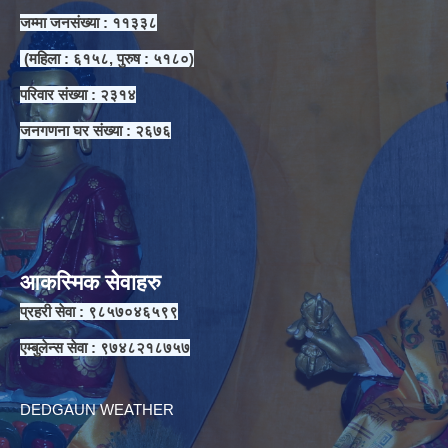
जम्मा जनसंख्या : ११३३८
(महिला : ६१५८, पुरुष : ५१८०)
परिवार संख्या : २३१४
जनगणना घर संख्या : २६७६
आकस्मिक सेवाहरु
प्रहरी सेवा : ९८५७०४६५९९
एम्बुलेन्स सेवा : ९७४८२१८७५७
DEDGAUN WEATHER