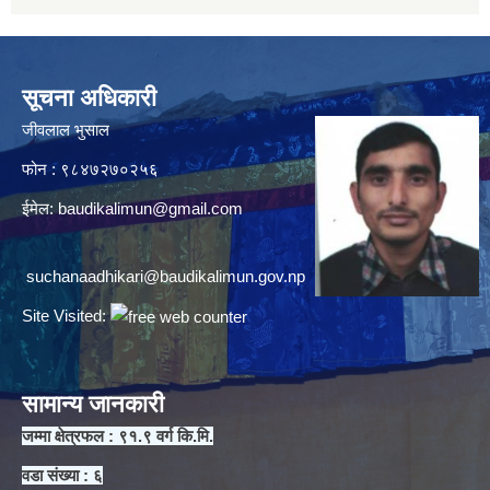
सूचना अधिकारी
जीवलाल भुसाल
फोन : ९८४७२७०२५६
ईमेल:
baudikalimun@gmail.com
suchanaadhikari@baudikalimun.gov.np
Site Visited:
सामान्य जानकारी
जम्मा क्षेत्रफल : ९१.९ वर्ग कि.मि.
वडा संख्या : ६