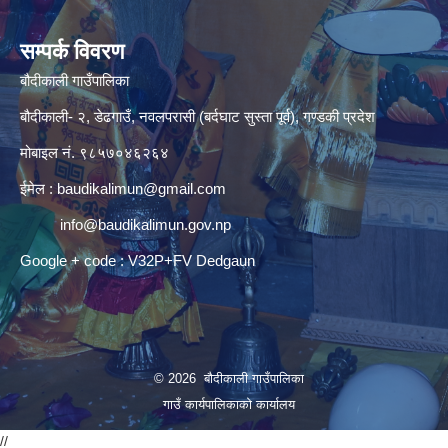
सम्पर्क विवरण
बौदीकाली गाउँपालिका
बौदीकाली- २, डेढगाउँ, नवलपरासी (बर्दघाट सुस्ता पूर्व), गण्डकी प्रदेश
मोबाइल नं. ९८५७०४६२६४
ईमेल :
baudikalimun@gmail.com
info@baudikalimun.gov.np
Google + code : V32P+FV Dedgaun
© 2026 बौदीकाली गाउँपालिका
गाउँ कार्यपालिकाको कार्यालय
//