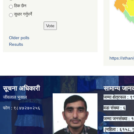
ठिक छैन
सुधार गर्नुपर्ने
Older polls
Results
https://sthan
सूचना अधिकारी
सामान्य जान
जीवलाल भुसाल
जम्मा क्षेत्रफल : ९
फोन : ९८४७२७०२५६
वडा संख्या : ६
जम्मा जनसंख्या :
(महिला : ६१५८, प