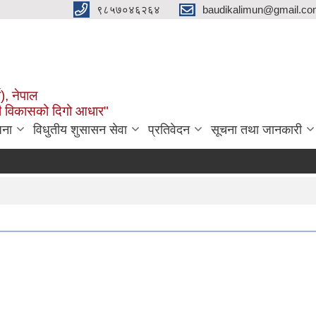
९८५७०४६२६४
baudikalimun@gmail.com
व), नेपाल
काली विकासको दिगो आधार"
जना
विधुतीय शुसासन सेवा
प्रतिवेदन
सूचना तथा जानकारी