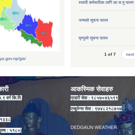
स्थायी कर्मचारीका लागि का.स.मु फारम
जन्मको सूचना फारम
मृत्युको सूचना फारम
1 of 7
next 
iya.gov.np/gis/
कारी
आकस्मिक सेवाहरु
१.९ वर्ग कि.मि.
प्रहरी सेवा : ९८५७०४६५९९
एम्बुलेन्स सेवा : ९७४८२१८७५७
 ११३३८
DEDGAUN WEATHER
ुरुष : ५१८०)