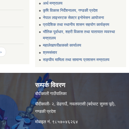
अर्थ मन्त्रालय
कृषि विकास निर्देशनालय, गण्डकी प्रदेश
नेपाल लाइभस्टक सेक्टर इनोभेसन आयोजना
प्रादेशिक तथा स्थानीय शासन सहयोग कार्यक्रम
भौतिक पूर्वाधार, शहरी विकास तथा यातायात व्यवस्था
मन्त्रालय
महालेखापरीक्षकको कार्यालय
›
श्रमसंसार
सङ्घीय मामिला तथा सामान्य प्रशासन मन्त्रालय
सम्पर्क विवरण
बौदीकाली गाउँपालिका
बौदीकाली- २, डेढगाउँ, नवलपरासी (बर्दघाट सुस्ता पूर्व),
गण्डकी प्रदेश
मोबाइल नं. ९८५७०४६२६४