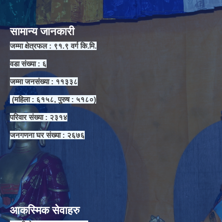
सामान्य जानकारी
जम्मा क्षेत्रफल : ९१.९ वर्ग कि.मि.
वडा संख्या : ६
जम्मा जनसंख्या : ११३३८
(महिला : ६१५८, पुरुष : ५१८०)
परिवार संख्या : २३१४
जनगणना घर संख्या : २६७६
आकस्मिक सेवाहरु