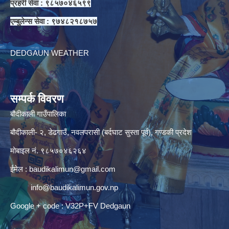
प्रहरी सेवा : ९८५७०४६५९९
एम्बुलेन्स सेवा : ९७४८२१८७५७
DEDGAUN WEATHER
सम्पर्क विवरण
बौदीकाली गाउँपालिका
बौदीकाली- २, डेढगाउँ, नवलपरासी (बर्दघाट सुस्ता पूर्व), गण्डकी प्रदेश
मोबाइल नं. ९८५७०४६२६४
ईमेल :
baudikalimun@gmail.com
info@baudikalimun.gov.np
Google + code : V32P+FV Dedgaun