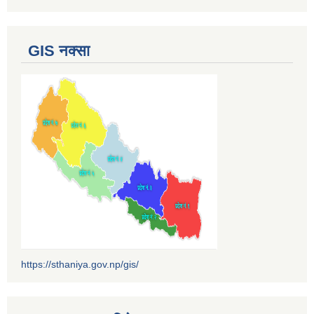
GIS नक्सा
https://sthaniya.gov.np/gis/