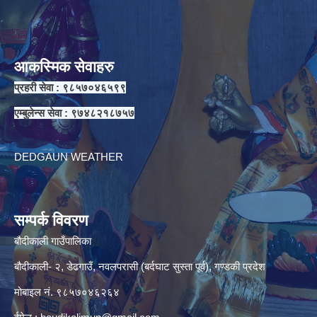
आकस्मिक सेवाहरु
प्रहरी सेवा : ९८५७०४६५९९
एम्बुलेन्स सेवा : ९७४८२१८७५७
DEDGAUN WEATHER
सम्पर्क विवरण
बौदीकाली गाउँपालिका
बौदीकाली- २, डेढगाउँ, नवलपरासी (बर्दघाट सुस्ता पूर्व), गण्डकी प्रदेश
मोबाइल नं. ९८५७०४६२६४