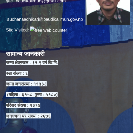
ईमेल:
baudikalimun@gmail.com
suchanaadhikari@baudikalimun.gov.np
Site Visited:
सामान्य जानकारी
जम्मा क्षेत्रफल : ९१.९ वर्ग कि.मि.
वडा संख्या : ६
जम्मा जनसंख्या : ११३३८
(महिला : ६१५८, पुरुष : ५१८०)
परिवार संख्या : २३१४
जनगणना घर संख्या : २६७६