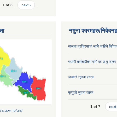
1 of 3
next ›
सा
नमुना फारमहरु/निवेदनह
योजना प्रक्रियाको लागि चाहिने निवेद
स्थायी कर्मचारीका लागि का.स.मु फारम
जन्मको सूचना फारम
मृत्युको सूचना फारम
1 of 7
next 
iya.gov.np/gis/