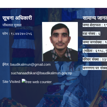
सूचना अधिकारी
सामान्य जान
जीवलाल भुसाल
जम्मा क्षेत्रफल : ९
फोन : ९८४७२७०२५६
वडा संख्या : ६
जम्मा जनसंख्या :
(महिला : ६१५८, प
परिवार संख्या : २
ईमेल:
baudikalimun@gmail.com
जनगणना घर संख्य
suchanaadhikari@baudikalimun.gov.np
Site Visited: