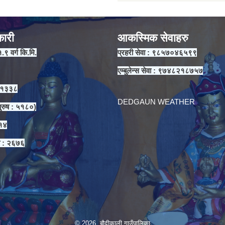
कारी
आकस्मिक सेवाहरु
१.९ वर्ग कि.मि.
प्रहरी सेवा : ९८५७०४६५९९
एम्बुलेन्स सेवा : ९७४८२१८७५७
 ११३३८
DEDGAUN WEATHER
ुरुष : ५१८०)
३१४
ा : २६७६
© 2026 बौदीकाली गाउँपालिका