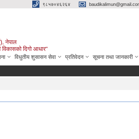
९८५७०४६२६४
baudikalimun@gmail.com
व), नेपाल
काली विकासको दिगो आधार"
जना
विधुतीय शुसासन सेवा
प्रतिवेदन
सूचना तथा जानकारी