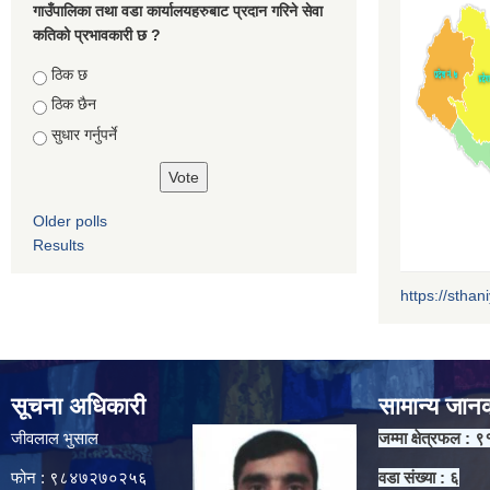
गाउँपालिका तथा वडा कार्यालयहरुबाट प्रदान गरिने सेवा
कतिको प्रभावकारी छ ?
Choices
ठिक छ
ठिक छैन
सुधार गर्नुपर्ने
Older polls
Results
https://sthan
सूचना अधिकारी
सामान्य जान
जीवलाल भुसाल
जम्मा क्षेत्रफल : ९
फोन : ९८४७२७०२५६
वडा संख्या : ६