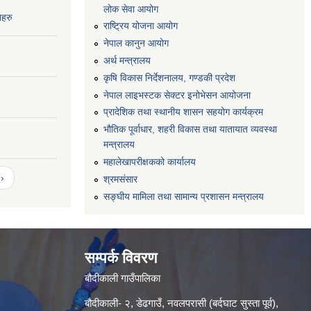
लोक सेवा आयोग
नहरु
राष्ट्रिय योजना आयोग
नेपाल कानुन आयोग
अर्थ मन्त्रालय
कृषि विकास निर्देशनालय, गण्डकी प्रदेश
नेपाल लाइभस्टक सेक्टर इनोभेसन आयोजना
प्रादेशिक तथा स्थानीय शासन सहयोग कार्यक्रम
भौतिक पूर्वाधार, शहरी विकास तथा यातायात व्यवस्था
मन्त्रालय
महालेखापरीक्षकको कार्यालय
›
श्रमसंसार
सङ्घीय मामिला तथा सामान्य प्रशासन मन्त्रालय
सम्पर्क विवरण
बौदीकाली गाउँपालिका
बौदीकाली- २, डेढगाउँ, नवलपरासी (बर्दघाट सुस्ता पूर्व),