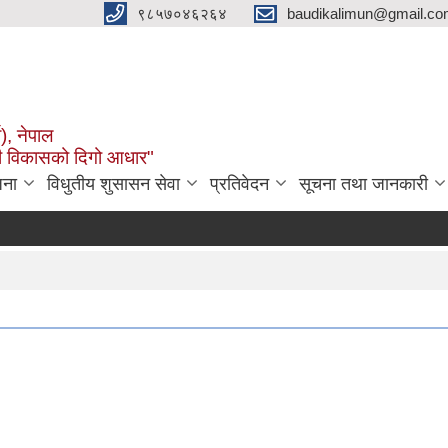
९८५७०४६२६४
baudikalimun@gmail.com
व), नेपाल
काली विकासको दिगो आधार"
जना
विधुतीय शुसासन सेवा
प्रतिवेदन
सूचना तथा जानकारी