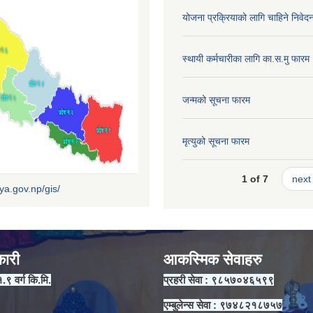
योजना प्रक्रियाको लागि चाहिने निवेद
स्थायी कर्मचारीका लागि का.स.मु फारम
जन्मको सूचना फारम
मृत्युको सूचना फारम
1 of 7
next 
iya.gov.np/gis/
कारी
आकस्मिक सेवाहरु
१.९ वर्ग कि.मि.
प्रहरी सेवा : ९८५७०४६५९९
एम्बुलेन्स सेवा : ९७४८२१८७५७