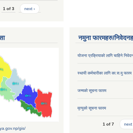
1 of 3
next ›
सा
नमुना फारमहरु/निवेदनह
योजना प्रक्रियाको लागि चाहिने निवेद
स्थायी कर्मचारीका लागि का.स.मु फारम
जन्मको सूचना फारम
मृत्युको सूचना फारम
1 of 7
next 
iya.gov.np/gis/