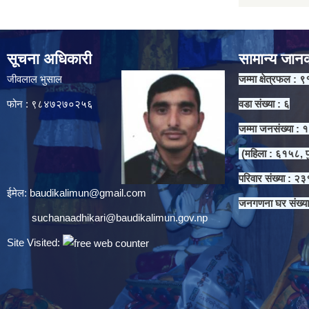
सूचना अधिकारी
सामान्य जान
जीवलाल भुसाल
जम्मा क्षेत्रफल : ९
फोन : ९८४७२७०२५६
वडा संख्या : ६
जम्मा जनसंख्या :
(महिला : ६१५८, प
परिवार संख्या : २
ईमेल:
baudikalimun@gmail.com
जनगणना घर संख्य
suchanaadhikari@baudikalimun.gov.np
Site Visited: