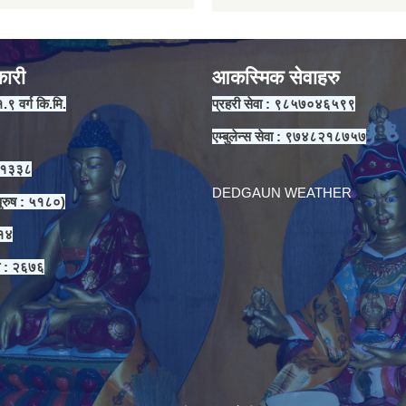
कारी
आकस्मिक सेवाहरु
१.९ वर्ग कि.मि.
प्रहरी सेवा : ९८५७०४६५९९
एम्बुलेन्स सेवा : ९७४८२१८७५७
 ११३३८
DEDGAUN WEATHER
ुरुष : ५१८०)
३१४
ा : २६७६