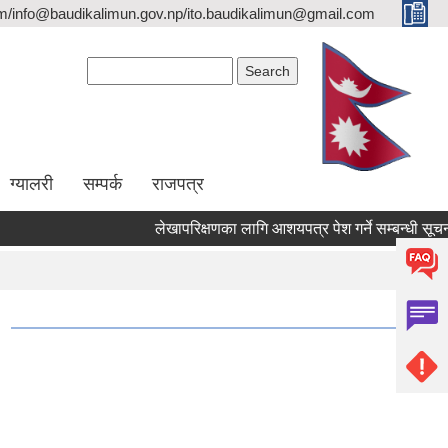
/info@baudikalimun.gov.np/ito.baudikalimun@gmail.com
Search form
Search
ग्यालरी
सम्पर्क
राजपत्र
लेखापरिक्षणका लागि आशयपत्र पेश गर्ने सम्बन्धी सूचना ।
२०८३ वैश |