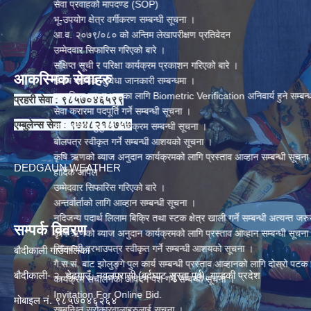
सेवा प्रवाहको मापदण्ड (SOP)
भू-उपयोग क्षेत्र वर्गीकरण सम्बन्धी सूचना ।
आ.व. २०७९/०८० को अन्तिम लेखापरीक्षण प्रतिवेदन
उम्मेदवार सिफारिस गरिएको बारे ।
संक्षिप्त सूची र परिक्षा कार्यक्रम प्रकाशन गरिएको बारे ।
आकस्मिक सेवाहरु
विशेष आर्थिक सुविधा जानकारी सम्बन्धमा ।
सामाजिक सुरक्षा भत्ताका लागि Biometric Verification अनिवार्य हुने सम्बन्धमा ।
प्रहरी सेवा : ९८५७०४६५९९
सेवा करारमा पदपूर्ति गर्ने सम्बन्धी सूचना ।
एम्बुलेन्स सेवा : ९७४८२१८७५७
सार्वजनिक सुनुवाई कार्यक्रम सम्बन्धी सूचना ।
बोलपत्र स्वीकृत गर्ने सम्बन्धी आशयको सूचना ।
कृषि ऋणको ब्याज अनुदान कार्यक्रमको लागि प्रस्ताव आव्हान सम्बन्धी सूचना ।
DEDGAUN WEATHER
हार्दिक अपिल
उम्मेदवार सिफारिस गरिएको बारे ।
अन्तर्वार्ताको लागि आव्हान सम्बन्धी सूचना ।
नदिजन्य पदार्थ लिलाम बिक्रि तथा स्टक क्षेत्र खाली गर्ने सम्बन्धी अत्यन्त जरुरी सूचना ।
सम्पर्क विवरण
कृषि ऋणको ब्याज अनुदान कार्यक्रमको लागि प्रस्ताव आव्हान सम्बन्धी सूचना ।
सिलबन्दी दरभाउपत्र स्वीकृत गर्ने सम्बन्धी आशयको सूचना ।
बौदीकाली गाउँपालिका
गै.स.सं. बाट झोलुङ्गे पुल कार्य सम्बन्धी प्रस्ताव आव्हानको लागि दोस्रो पटक प्रकाशित
बौदीकाली- २, डेढगाउँ, नवलपरासी (बर्दघाट सुस्ता पूर्व), गण्डकी प्रदेश
कार्यक्रम संचालनको आवेदन पेश गर्ने सम्बन्धी सूचना ।
Invitation For Online Bid.
मोबाइल नं. ९८५७०४६२६४
सम्बन्धित सरोकारवालाहरुलाई सूचना ।