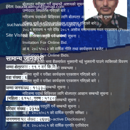
बोलपत्र स्वीकृत गर्ने सम्बन्धी आशयको सूचना ।
ईमेल:
baudikalimun@gmail.com
उम्मेदवार सिफारिस गरिएको बारे ।
नदिजन्य पदार्थको बिक्रिका लागि बोलपत्र आव्हान सम्बन्धी सूचना ।
संक्षिप्त सूची र परिक्षा कार्यक्रम प्रकाशन गरिएको बारे ।
suchanaadhikari@baudikalimun.gov.np
२०८१ श्रावण १ गते देखि २०८१ असोज मसान्तसम्म स्वत प्रकाशन (Proactive Dis
Site Visited:
सेवा करारमा पदपूर्ति गर्ने सम्बन्धी सूचना ।
Invitation For Online Bid.
आ.व. २०८१/०८२ को वार्षिक नीति तथा कार्यक्रम र बजेट ।
Invitation For Online Bids.
सामान्य जानकारी
सामाजिक सुरक्षा भत्ता बैंकमार्फत भुक्तानी भई भुक्तानी पाउने व्यक्तिको विवरण
जम्मा क्षेत्रफल : ९१.९ वर्ग कि.मि.
उम्मेदवार सिफारिस गरिएको सम्बन्धमा ।
संक्षिप्त सूची र परीक्षा कार्यक्रम प्रकाशन गरिएको बारे ।
वडा संख्या : ६
संक्षिप्त सूची र परीक्षा कार्यक्रम प्रकाशन गरिएको बारे ।
प्रस्ताव आव्हान सम्बन्धी सूचना ।
जम्मा जनसंख्या : ११३३८
नदिजन्य पदार्थ बिक्रिका लागि बोलपत्र आव्हान सम्बन्धी सूचना ।
(महिला : ६१५८, पुरुष : ५१८०)
सेवा करारमा पदपूर्ति गर्ने सम्बन्धी सूचना ।
सेवा करारमा पदपूर्ति गर्ने सम्बन्धी सूचना ।
परिवार संख्या : २३१४
आ.व. २०८०/०८१ को वार्षिक प्रगति समिक्षा ।
जनगणना घर संख्या : २६७६
स्वत प्रकाशन (Pro-active Disclosure)
आ.व. २०८०/०८१ को वार्षिक प्रगति प्रतिवेदन