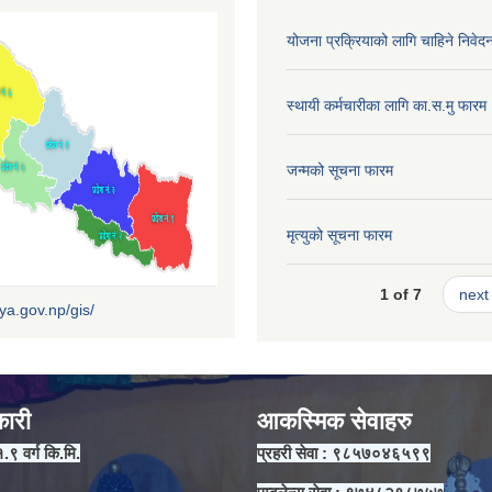
योजना प्रक्रियाको लागि चाहिने निवेद
स्थायी कर्मचारीका लागि का.स.मु फारम
जन्मको सूचना फारम
मृत्युको सूचना फारम
1 of 7
next 
iya.gov.np/gis/
कारी
आकस्मिक सेवाहरु
१.९ वर्ग कि.मि.
प्रहरी सेवा : ९८५७०४६५९९