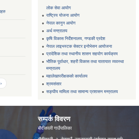
लोक सेवा आयोग
नहरु
राष्ट्रिय योजना आयोग
नेपाल कानुन आयोग
अर्थ मन्त्रालय
कृषि विकास निर्देशनालय, गण्डकी प्रदेश
नेपाल लाइभस्टक सेक्टर इनोभेसन आयोजना
प्रादेशिक तथा स्थानीय शासन सहयोग कार्यक्रम
भौतिक पूर्वाधार, शहरी विकास तथा यातायात व्यवस्था
मन्त्रालय
महालेखापरीक्षकको कार्यालय
›
श्रमसंसार
सङ्घीय मामिला तथा सामान्य प्रशासन मन्त्रालय
सम्पर्क विवरण
बौदीकाली गाउँपालिका