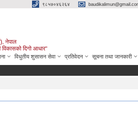
९८५७०४६२६४
baudikalimun@gmail.com
व), नेपाल
काली विकासको दिगो आधार"
जना
विधुतीय शुसासन सेवा
प्रतिवेदन
सूचना तथा जानकारी