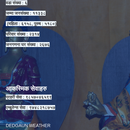
वडा संख्या : ६
जम्मा जनसंख्या : ११३३८
(महिला : ६१५८, पुरुष : ५१८०)
परिवार संख्या : २३१४
जनगणना घर संख्या : २६७६
आकस्मिक सेवाहरु
प्रहरी सेवा : ९८५७०४६५९९
एम्बुलेन्स सेवा : ९७४८२१८७५७
DEDGAUN WEATHER