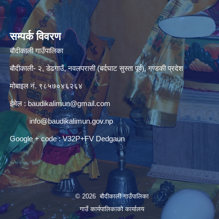
सम्पर्क विवरण
बौदीकाली गाउँपालिका
बौदीकाली- २, डेढगाउँ, नवलपरासी (बर्दघाट सुस्ता पूर्व), गण्डकी प्रदेश
मोबाइल नं. ९८५७०४६२६४
ईमेल :
baudikalimun@gmail.com
info@baudikalimun.gov.np
Google + code : V32P+FV Dedgaun
© 2026 बौदीकाली गाउँपालिका
गाउँ कार्यपालिकाको कार्यालय