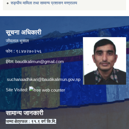
सङ्घीय मामिला तथा सामान्य प्रशासन मन्त्रालय
सूचना अधिकारी
जीवलाल भुसाल
फोन : ९८४७२७०२५६
ईमेल:
baudikalimun@gmail.com
suchanaadhikari@baudikalimun.gov.np
Site Visited:
सामान्य जानकारी
जम्मा क्षेत्रफल : ९१.९ वर्ग कि.मि.