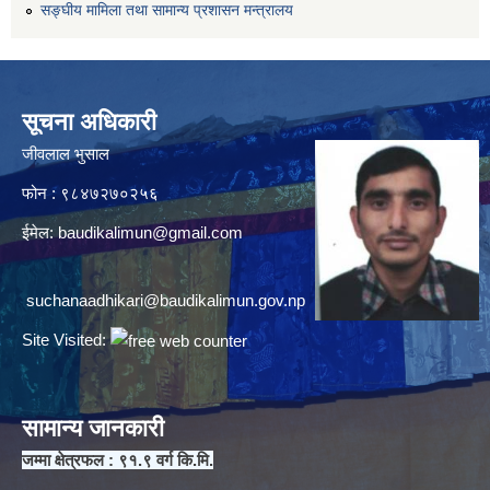
सङ्घीय मामिला तथा सामान्य प्रशासन मन्त्रालय
सूचना अधिकारी
जीवलाल भुसाल
फोन : ९८४७२७०२५६
ईमेल:
baudikalimun@gmail.com
suchanaadhikari@baudikalimun.gov.np
Site Visited:
सामान्य जानकारी
जम्मा क्षेत्रफल : ९१.९ वर्ग कि.मि.