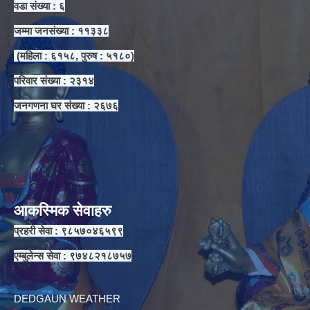
वडा संख्या : ६
जम्मा जनसंख्या : ११३३८
(महिला : ६१५८, पुरुष : ५१८०)
परिवार संख्या : २३१४
जनगणना घर संख्या : २६७६
आकस्मिक सेवाहरु
प्रहरी सेवा : ९८५७०४६५९९
एम्बुलेन्स सेवा : ९७४८२१८७५७
DEDGAUN WEATHER