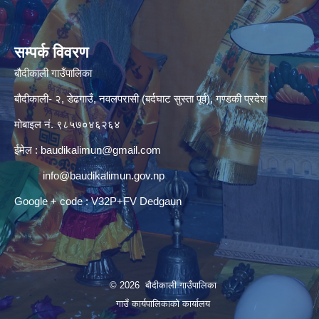
सम्पर्क विवरण
बौदीकाली गाउँपालिका
बौदीकाली- २, डेढगाउँ, नवलपरासी (बर्दघाट सुस्ता पूर्व), गण्डकी प्रदेश
मोबाइल नं. ९८५७०४६२६४
ईमेल :
baudikalimun@gmail.com
info@baudikalimun.gov.np
Google + code : V32P+FV Dedgaun
© 2026 बौदीकाली गाउँपालिका
गाउँ कार्यपालिकाको कार्यालय