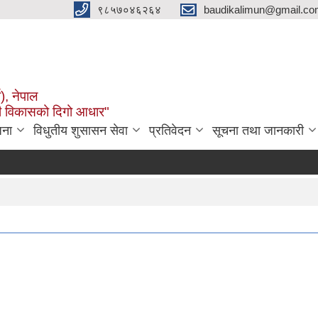
९८५७०४६२६४
baudikalimun@gmail.com
व), नेपाल
काली विकासको दिगो आधार"
जना
विधुतीय शुसासन सेवा
प्रतिवेदन
सूचना तथा जानकारी