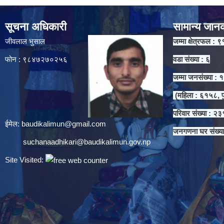
सूचना अधिकारी
सामान्य जान
जीवलाल भुसाल
जम्मा क्षेत्रफल : ९
फोन : ९८४७२७०२५६
वडा संख्या : ६
जम्मा जनसंख्या :
(महिला : ६१५८, प
परिवार संख्या : २
ईमेल:
baudikalimun@gmail.com
जनगणना घर संख्य
suchanaadhikari@baudikalimun.gov.np
Site Visited: