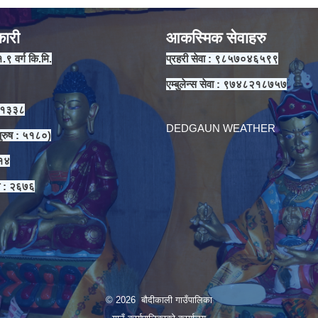
कारी
आकस्मिक सेवाहरु
१.९ वर्ग कि.मि.
प्रहरी सेवा : ९८५७०४६५९९
एम्बुलेन्स सेवा : ९७४८२१८७५७
 ११३३८
DEDGAUN WEATHER
ुरुष : ५१८०)
३१४
ा : २६७६
© 2026 बौदीकाली गाउँपालिका