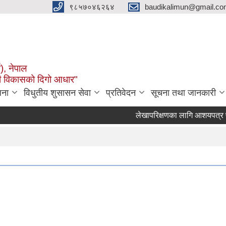
९८५७०४६२६४
baudikalimun@gmail.com
व), नेपाल
काली विकासको दिगो आधार"
जना
विधुतीय शुसासन सेवा
प्रतिवेदन
सूचना तथा जानकारी
लेखापरिक्षणका लागि आशयपत्र पेश गर्ने
२०८३ वैशाख १ गतेदेखि २०८३ असार 