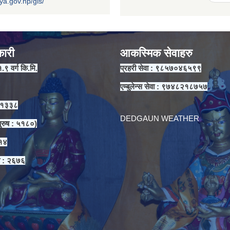
iya.gov.np/gis/
कारी
आकस्मिक सेवाहरु
१.९ वर्ग कि.मि.
प्रहरी सेवा : ९८५७०४६५९९
एम्बुलेन्स सेवा : ९७४८२१८७५७
 ११३३८
DEDGAUN WEATHER
ुरुष : ५१८०)
३१४
ा : २६७६