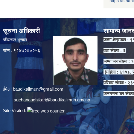
https://sthan
सूचना अधिकारी
सामान्य जान
जीवलाल भुसाल
जम्मा क्षेत्रफल : ९
फोन : ९८४७२७०२५६
वडा संख्या : ६
जम्मा जनसंख्या :
(महिला : ६१५८, प
परिवार संख्या : २
ईमेल:
baudikalimun@gmail.com
जनगणना घर संख्य
suchanaadhikari@baudikalimun.gov.np
Site Visited: