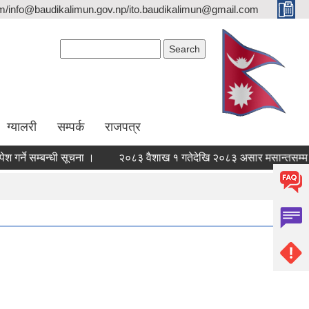
/info@baudikalimun.gov.np/ito.baudikalimun@gmail.com
Search form
Search
ग्यालरी
सम्पर्क
राजपत्र
 सम्बन्धी सूचना ।
२०८३ वैशाख १ गतेदेखि २०८३ असार मसान्तसम्म स्वत
मसान्तसम्म स्वत प्रकाशन (Proactive Disclosure) ।