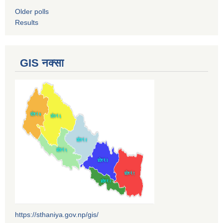
Older polls
Results
GIS नक्सा
https://sthaniya.gov.np/gis/