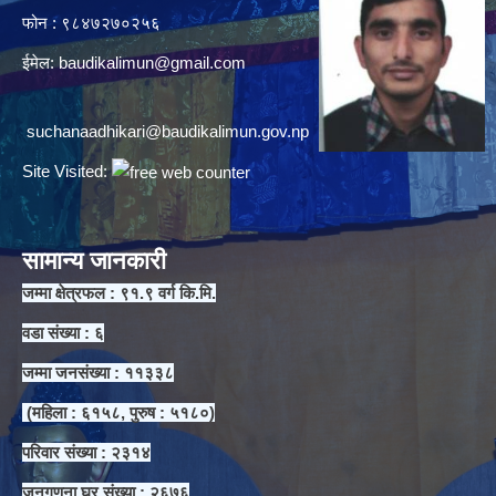
फोन : ९८४७२७०२५६
ईमेल:
baudikalimun@gmail.com
suchanaadhikari@baudikalimun.gov.np
Site Visited:
सामान्य जानकारी
जम्मा क्षेत्रफल : ९१.९ वर्ग कि.मि.
वडा संख्या : ६
जम्मा जनसंख्या : ११३३८
(महिला : ६१५८, पुरुष : ५१८०)
परिवार संख्या : २३१४
जनगणना घर संख्या : २६७६