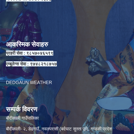
आकस्मिक सेवाहरु
प्रहरी सेवा : ९८५७०४६५९९
एम्बुलेन्स सेवा : ९७४८२१८७५७
DEDGAUN WEATHER
सम्पर्क विवरण
बौदीकाली गाउँपालिका
बौदीकाली- २, डेढगाउँ, नवलपरासी (बर्दघाट सुस्ता पूर्व), गण्डकी प्रदेश