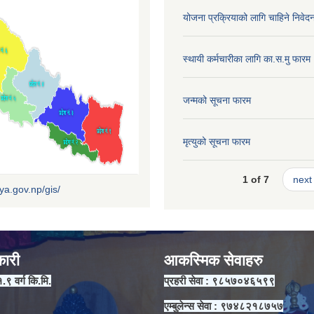
योजना प्रक्रियाको लागि चाहिने निवेद
स्थायी कर्मचारीका लागि का.स.मु फारम
जन्मको सूचना फारम
मृत्युको सूचना फारम
1 of 7
next 
iya.gov.np/gis/
कारी
आकस्मिक सेवाहरु
१.९ वर्ग कि.मि.
प्रहरी सेवा : ९८५७०४६५९९
एम्बुलेन्स सेवा : ९७४८२१८७५७