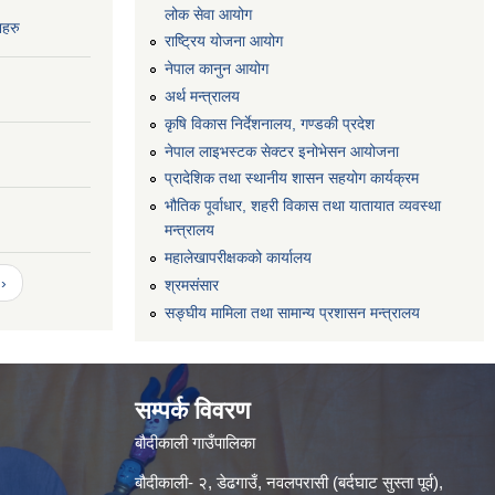
लोक सेवा आयोग
नहरु
राष्ट्रिय योजना आयोग
नेपाल कानुन आयोग
अर्थ मन्त्रालय
कृषि विकास निर्देशनालय, गण्डकी प्रदेश
नेपाल लाइभस्टक सेक्टर इनोभेसन आयोजना
प्रादेशिक तथा स्थानीय शासन सहयोग कार्यक्रम
भौतिक पूर्वाधार, शहरी विकास तथा यातायात व्यवस्था
मन्त्रालय
महालेखापरीक्षकको कार्यालय
›
श्रमसंसार
सङ्घीय मामिला तथा सामान्य प्रशासन मन्त्रालय
सम्पर्क विवरण
बौदीकाली गाउँपालिका
बौदीकाली- २, डेढगाउँ, नवलपरासी (बर्दघाट सुस्ता पूर्व),