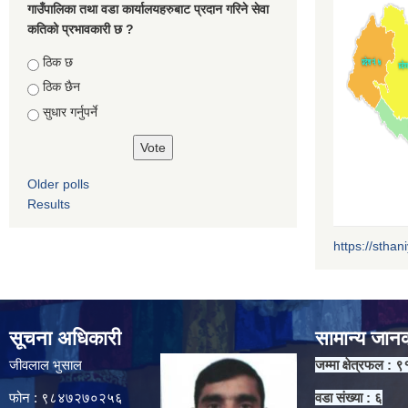
गाउँपालिका तथा वडा कार्यालयहरुबाट प्रदान गरिने सेवा
कतिको प्रभावकारी छ ?
Choices
ठिक छ
ठिक छैन
सुधार गर्नुपर्ने
Older polls
Results
https://sthan
सूचना अधिकारी
सामान्य जान
जीवलाल भुसाल
जम्मा क्षेत्रफल : ९
फोन : ९८४७२७०२५६
वडा संख्या : ६