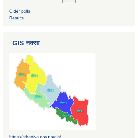
Older polls
Results
GIS नक्सा
https://sthaniya.gov.np/gis/