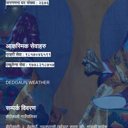
जनगणना घर संख्या : २६७६
आकस्मिक सेवाहरु
प्रहरी सेवा : ९८५७०४६५९९
एम्बुलेन्स सेवा : ९७४८२१८७५७
DEDGAUN WEATHER
सम्पर्क विवरण
बौदीकाली गाउँपालिका
बौदीकाली- २, डेढगाउँ, नवलपरासी (बर्दघाट सुस्ता पूर्व), गण्डकी प्रदेश