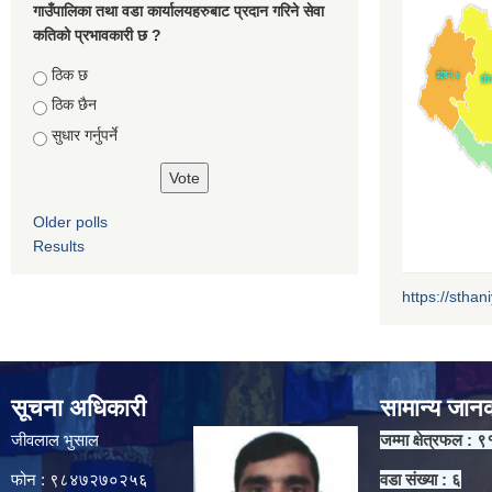
गाउँपालिका तथा वडा कार्यालयहरुबाट प्रदान गरिने सेवा
कतिको प्रभावकारी छ ?
Choices
ठिक छ
ठिक छैन
सुधार गर्नुपर्ने
Older polls
Results
https://sthan
सूचना अधिकारी
सामान्य जान
जीवलाल भुसाल
जम्मा क्षेत्रफल : ९
फोन : ९८४७२७०२५६
वडा संख्या : ६