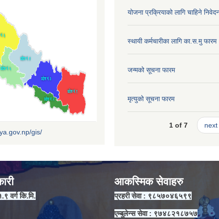
योजना प्रक्रियाको लागि चाहिने निवेद
स्थायी कर्मचारीका लागि का.स.मु फारम
जन्मको सूचना फारम
मृत्युको सूचना फारम
1 of 7
next 
iya.gov.np/gis/
कारी
आकस्मिक सेवाहरु
१.९ वर्ग कि.मि.
प्रहरी सेवा : ९८५७०४६५९९
एम्बुलेन्स सेवा : ९७४८२१८७५७