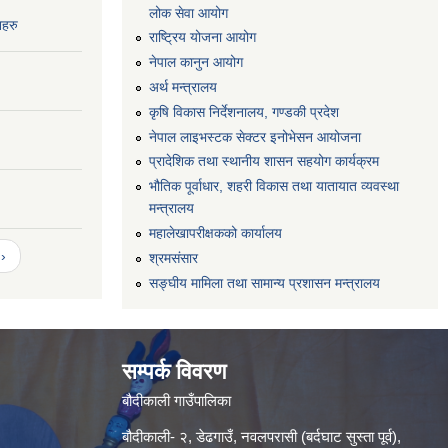
लोक सेवा आयोग
नहरु
राष्ट्रिय योजना आयोग
नेपाल कानुन आयोग
अर्थ मन्त्रालय
कृषि विकास निर्देशनालय, गण्डकी प्रदेश
नेपाल लाइभस्टक सेक्टर इनोभेसन आयोजना
प्रादेशिक तथा स्थानीय शासन सहयोग कार्यक्रम
भौतिक पूर्वाधार, शहरी विकास तथा यातायात व्यवस्था
मन्त्रालय
महालेखापरीक्षकको कार्यालय
›
श्रमसंसार
सङ्घीय मामिला तथा सामान्य प्रशासन मन्त्रालय
सम्पर्क विवरण
बौदीकाली गाउँपालिका
बौदीकाली- २, डेढगाउँ, नवलपरासी (बर्दघाट सुस्ता पूर्व),