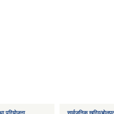
।
था परियोजना
सार्वजनिक खरिद/बोलपत