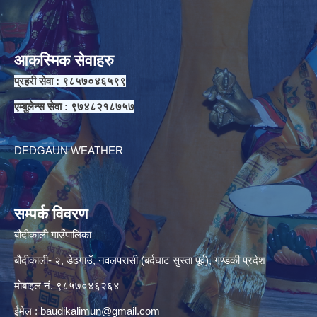
आकस्मिक सेवाहरु
प्रहरी सेवा : ९८५७०४६५९९
एम्बुलेन्स सेवा : ९७४८२१८७५७
DEDGAUN WEATHER
सम्पर्क विवरण
बौदीकाली गाउँपालिका
बौदीकाली- २, डेढगाउँ, नवलपरासी (बर्दघाट सुस्ता पूर्व), गण्डकी प्रदेश
मोबाइल नं. ९८५७०४६२६४
ईमेल :
baudikalimun@gmail.com