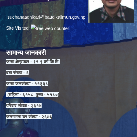
suchanaadhikari@baudikalimun.gov.np
Site Visited:
सामान्य जानकारी
जम्मा क्षेत्रफल : ९१.९ वर्ग कि.मि.
वडा संख्या : ६
जम्मा जनसंख्या : ११३३८
(महिला : ६१५८, पुरुष : ५१८०)
परिवार संख्या : २३१४
जनगणना घर संख्या : २६७६