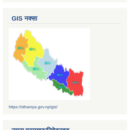
GIS नक्सा
https://sthaniya.gov.np/gis/