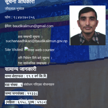
सूचना अधिकारी
जीवलाल भुसाल
फोन : ९८४७२७०२५६
ना ।
ईमेल:
baudikalimun@gmail.com
्यकता सम्बन्धी सूचना ।
suchanaadhikari@baudikalimun.gov.np
Site Visited:
नको लागि निवेदन दिने बारे सूचना ।
िक नतिजा सार्वजनिक सम्बन्धमा ।
सामान्य जानकारी
जम्मा क्षेत्रफल : ९१.९ वर्ग कि.मि.
ना ।
ोजनाहरु र संशोधन गरिएका योजनाहरु
वडा संख्या : ६
जम्मा जनसंख्या : ११३३८
व्हान गरिएको सूचना ।
(महिला : ६१५८, पुरुष : ५१८०)