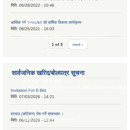
मिति:
06/28/2022 - 10:46
ा (साँघुरीघाट) ।
आर्थिक बर्ष २०७८/७९ को बार्षिक विकास कार्यक्रम
ना (खैरेनीघाट) ।
मिति:
08/25/2021 - 16:03
मुख क्रियाकलापहरु स्वत प्रकाशन (Pro-active Disclosure)
1 of 3
next ›
कार्य सुचारु भएको सम्बन्धी सूचना ।
सार्वजनिक खरिद/बोलपत्र सूचना
।
 प्रस्ताव आव्हान सम्बन्धी सूचना ।
 तह वित्तीय सुशासन जोखिम मुल्यांकन (FRA) को अन्तिम नतिजा सार्वजनिक सम्बन्धमा ।
Invitation For E-Bid.
मिति:
07/03/2026 - 14:21
दरभाउ (कोटेशन) पेश गर्ने सम्बन्धमा ।
१ गतेदेखि २०८२ साल असार मसान्तसम्म
मिति:
06/12/2026 - 12:44