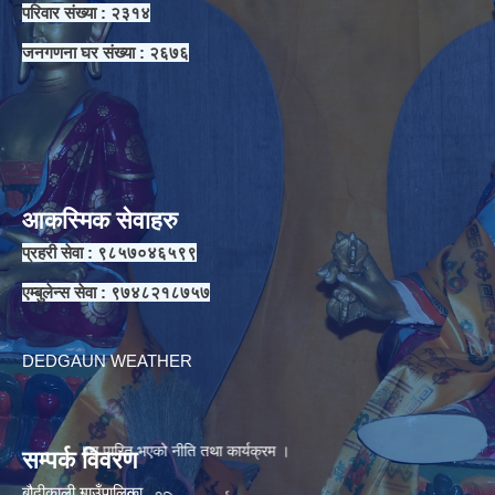
परिवार संख्या : २३१४
जनगणना घर संख्या : २६७६
आकस्मिक सेवाहरु
प्रहरी सेवा : ९८५७०४६५९९
एम्बुलेन्स सेवा : ९७४८२१८७५७
ना ।
DEDGAUN WEATHER
ाद्वारा पारित भएको नीति तथा कार्यक्रम ।
सम्पर्क विवरण
बौदीकाली गाउँपालिका