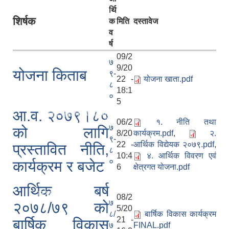
र्थि
शिर्षक
क
मिति
दस्तावेज
व
र्ष
09/2
७
9/20
योजना किताब
९-
22 -
योजना खाता.pdf
८
18:1
चना ।
०
5
 पेश गर्ने बारे ।
आ.व. २०७९।८०
ि राय सुझाव संकलन सम्बन्धी सूचना ।
06/2
१. नीति तथा
७
को लागि
8/20
कार्यक्रम.pdf
,
२.
९-
22 -
आर्थिक विद्येयक २०७९.pdf
,
प्रस्तावित नीति,
८
10:4
४. आर्थिक विवरण एवं
०
कार्यक्रम र बजेट
6
क्षेत्रगत योजना.pdf
ूचना ।
आर्थिक बर्ष
दरभाउ माग सम्बन्धी सूचना ।
08/2
७
२०७८/७९ को
5/20
८/
बार्षिक विकास कार्यक्रम
21 -
बार्षिक विकास
७
FINAL.pdf