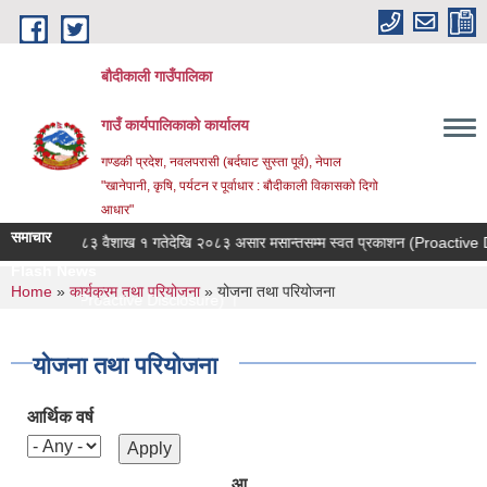
Skip to main content
बौदीकाली गाउँपालिका
गाउँ कार्यपालिकाको कार्यालय
गण्डकी प्रदेश, नवलपरासी (बर्दघाट सुस्ता पूर्व), नेपाल
"खानेपानी, कृषि, पर्यटन र पूर्वाधार : बौदीकाली विकासको दिगो
आधार"
समाचार
२०८३ वैशाख १ गतेदेखि २०८३ असार मसान्तसम्म स्वत प्रकाशन (Proactive Disclosu
Flash News
You are here
Home
»
कार्यक्रम तथा परियोजना
» योजना तथा परियोजना
ाशन (Proactive Disclosure) ।
 गोठ/खोर/भकारो सुधार तथा मर्मत कार्यक्रमका लागि प्रस्ताव आव्हान सम्बन्धी सूचना ।
्साहन कार्यकमका लागि प्रस्ताव आव्हान सम्बन्धी सूचना ।
योजना तथा परियोजना
आर्थिक वर्ष
ना ।
आ