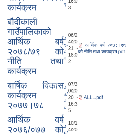
16:0
९
कार्यक्रम
3
दररेट माग सम्बन्धी सूचना ।
बौदीकाली
ा ।
गाउँपालिकाको
06/2
७
आर्थिक बर्ष
4/20
९-
आर्थिक बर्ष २०७८।७९
21 -
२०७८/७९ को
८
को नीति तथा कार्यक्रम.pdf
18:0
०
मसान्तसम्म (Proactive Disclosure)
नीति तथा
2
कार्यक्रम
 ।
बार्षिक विकास
07/3
ेदन दिनुहुन सम्बन्धी सूचना ।
७
0/20
कार्यक्रम
७/
20 -
ALLL.pdf
चना ।
७
२०७७।७८
16:3
८
5
आर्थिक वर्ष
10/1
७
२०७६/०७७ को
4/20
६/