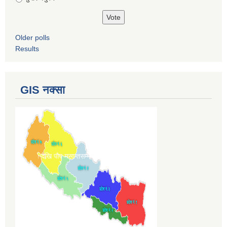
Older polls
Results
GIS नक्सा
 १ देखि पौष मसान्तसम्म