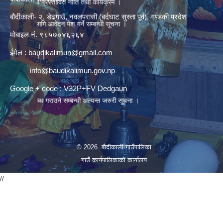
को प्रस्तावित नीति तथा कार्यक्रम ।
बौदीकाली- २, डेढगाउँ, नवलपरासी (बर्दघाट सुस्ता पूर्व), गण्डकी प्रदेश
 लागि आवेदन पेश गर्ने सम्बन्धी सूचना ।
मोबाइल नं. ९८५७०४६२६४
्धमा ।
ईमेल :
baudikalimun@gmail.com
सूचना ।
info@baudikalimun.gov.np
Google + code : V32P+FV Dedgaun
लब्ध गराउने सम्बन्धी अत्यन्त जरुरी सूचना ।
© 2026 बौदीकाली गाउँपालिका
गाउँ कार्यपालिकाको कार्यालय
ा ।
//
पस्थित हुने सम्बन्धी सूचना ।
ूचना ।