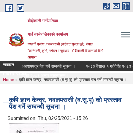
Skip to main content
बौदीकाली गाउँपालिका
गाउँ कार्यपालिकाको कार्यालय
गण्डकी प्रदेश, नवलपरासी (बर्दघाट सुस्ता पूर्व), नेपाल
"खानेपानी, कृषि, पर्यटन र पूर्वाधार : बौदीकाली विकासको दिगो
आधार"
समाचार
्षणका लागि आशयपत्र पेश गर्ने सम्बन्धी सूचना ।
२०८३ वैशाख १ गतेदेखि २०८३ असार
Flash News
शाख १ गतेदेखि २०८३ असार मसान्तसम्म स्वत प्_
You are here
Home
» कृषि ज्ञान केन्द्र, नवलपरासी (ब.सु.पू) को प्रस्ताव पेश गर्ने सम्बन्धी सूचना ।
कृषि ज्ञान केन्द्र, नवलपरासी (ब.सु.पू) को प्रस्ताव
पेश गर्ने सम्बन्धी सूचना ।
Submitted on:
Thu, 02/25/2021 - 15:26