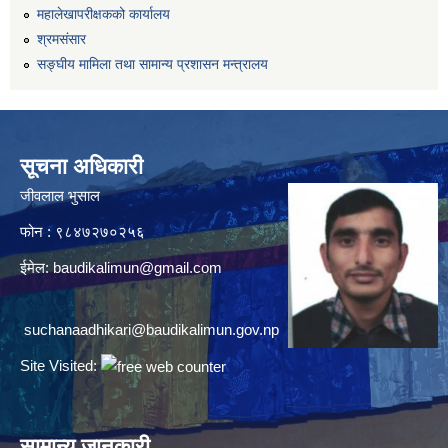
महालेखापरीक्षकको कार्यालय
श्रमसंसार
सङ्घीय मामिला तथा सामान्य प्रशासन मन्त्रालय
सूचना अधिकारी
जीवलाल भुसाल
फोन : ९८४७२७०२५६
ईमेल:
baudikalimun@gmail.com
suchanaadhikari@baudikalimun.gov.np
Site Visited:
सामान्य जानकारी