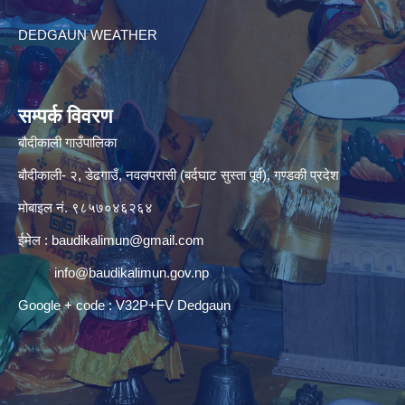
DEDGAUN WEATHER
सम्पर्क विवरण
बौदीकाली गाउँपालिका
बौदीकाली- २, डेढगाउँ, नवलपरासी (बर्दघाट सुस्ता पूर्व), गण्डकी प्रदेश
मोबाइल नं. ९८५७०४६२६४
ईमेल :
baudikalimun@gmail.com
info@baudikalimun.gov.np
Google + code : V32P+FV Dedgaun