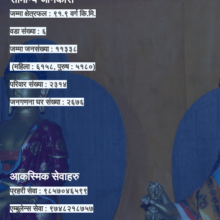
जम्मा क्षेत्रफल : ९१.९ वर्ग कि.मि.
वडा संख्या : ६
जम्मा जनसंख्या : ११३३८
(महिला : ६१५८, पुरुष : ५१८०)
परिवार संख्या : २३१४
जनगणना घर संख्या : २६७६
आकस्मिक सेवाहरु
प्रहरी सेवा : ९८५७०४६५९९
एम्बुलेन्स सेवा : ९७४८२१८७५७