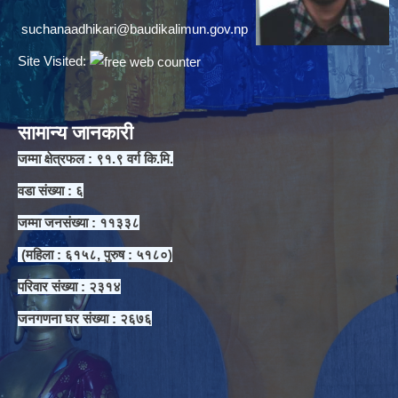
suchanaadhikari@baudikalimun.gov.np
Site Visited:
सामान्य जानकारी
जम्मा क्षेत्रफल : ९१.९ वर्ग कि.मि.
वडा संख्या : ६
जम्मा जनसंख्या : ११३३८
(महिला : ६१५८, पुरुष : ५१८०)
परिवार संख्या : २३१४
जनगणना घर संख्या : २६७६