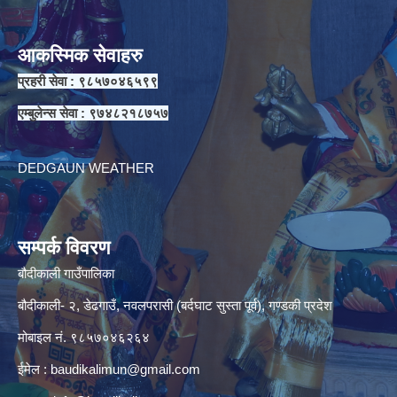
आकस्मिक सेवाहरु
प्रहरी सेवा : ९८५७०४६५९९
एम्बुलेन्स सेवा : ९७४८२१८७५७
DEDGAUN WEATHER
सम्पर्क विवरण
बौदीकाली गाउँपालिका
बौदीकाली- २, डेढगाउँ, नवलपरासी (बर्दघाट सुस्ता पूर्व), गण्डकी प्रदेश
मोबाइल नं. ९८५७०४६२६४
ईमेल :
baudikalimun@gmail.com