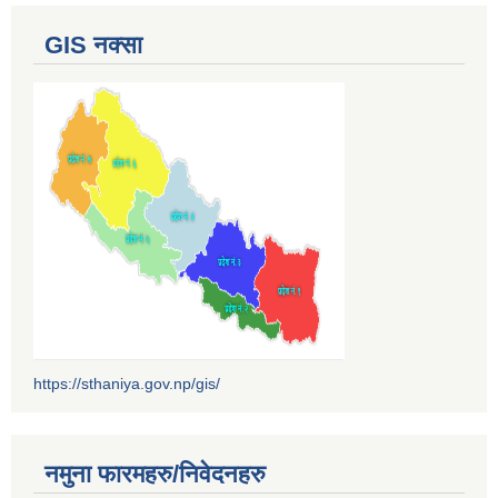
GIS नक्सा
https://sthaniya.gov.np/gis/
नमुना फारमहरु/निवेदनहरु