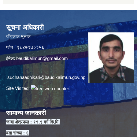
सूचना अधिकारी
जीवलाल भुसाल
फोन : ९८४७२७०२५६
ईमेल:
baudikalimun@gmail.com
suchanaadhikari@baudikalimun.gov.np
Site Visited:
सामान्य जानकारी
जम्मा क्षेत्रफल : ९१.९ वर्ग कि.मि.
वडा संख्या : ६