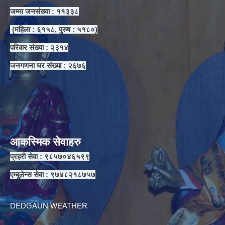
जम्मा जनसंख्या : ११३३८
(महिला : ६१५८, पुरुष : ५१८०)
परिवार संख्या : २३१४
जनगणना घर संख्या : २६७६
आकस्मिक सेवाहरु
प्रहरी सेवा : ९८५७०४६५९९
एम्बुलेन्स सेवा : ९७४८२१८७५७
DEDGAUN WEATHER