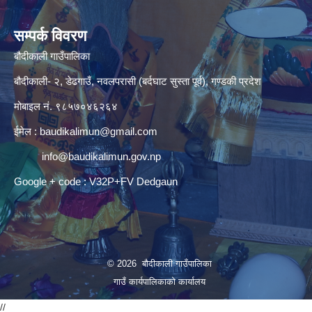
सम्पर्क विवरण
बौदीकाली गाउँपालिका
बौदीकाली- २, डेढगाउँ, नवलपरासी (बर्दघाट सुस्ता पूर्व), गण्डकी प्रदेश
मोबाइल नं. ९८५७०४६२६४
ईमेल :
baudikalimun@gmail.com
info@baudikalimun.gov.np
Google + code : V32P+FV Dedgaun
© 2026 बौदीकाली गाउँपालिका
गाउँ कार्यपालिकाको कार्यालय
//