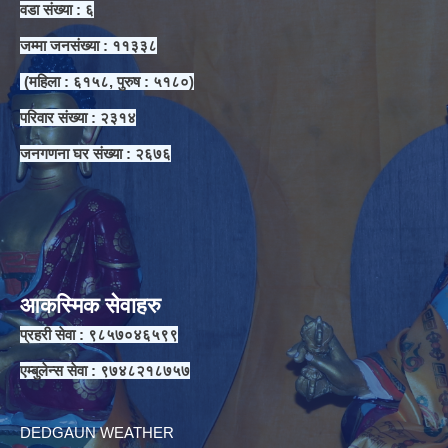
वडा संख्या : ६
जम्मा जनसंख्या : ११३३८
(महिला : ६१५८, पुरुष : ५१८०)
परिवार संख्या : २३१४
जनगणना घर संख्या : २६७६
आकस्मिक सेवाहरु
प्रहरी सेवा : ९८५७०४६५९९
एम्बुलेन्स सेवा : ९७४८२१८७५७
DEDGAUN WEATHER