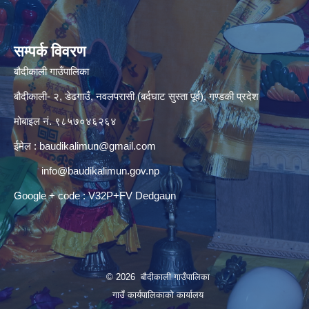
सम्पर्क विवरण
बौदीकाली गाउँपालिका
बौदीकाली- २, डेढगाउँ, नवलपरासी (बर्दघाट सुस्ता पूर्व), गण्डकी प्रदेश
मोबाइल नं. ९८५७०४६२६४
ईमेल :
baudikalimun@gmail.com
info@baudikalimun.gov.np
Google + code : V32P+FV Dedgaun
© 2026 बौदीकाली गाउँपालिका
गाउँ कार्यपालिकाको कार्यालय