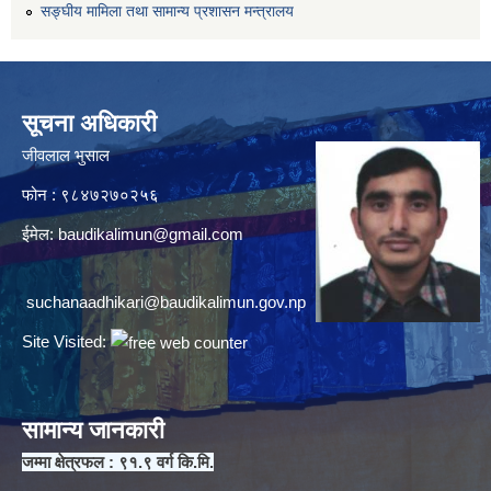
सङ्घीय मामिला तथा सामान्य प्रशासन मन्त्रालय
सूचना अधिकारी
जीवलाल भुसाल
फोन : ९८४७२७०२५६
ईमेल:
baudikalimun@gmail.com
suchanaadhikari@baudikalimun.gov.np
Site Visited:
सामान्य जानकारी
जम्मा क्षेत्रफल : ९१.९ वर्ग कि.मि.